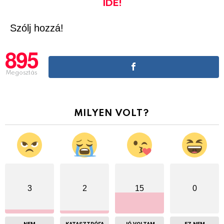
IDE!
Szólj hozzá!
895
Megosztás
MILYEN VOLT?
3
2
15
0