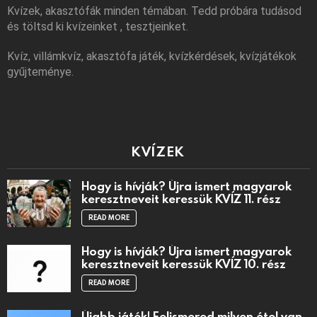
Kvízek, akasztófák minden témában. Tedd próbára tudásod
és töltsd ki kvízeinket , tesztjeinket.
Kvíz, villámkvíz, akasztófa játék, kvízkérdések, kvízjátékok
gyűjteménye.
KVÍZEK
Hogy is hívják? Újra ismert magyarok
keresztneveit keressük KVÍZ 11. rész
READ MORE
Hogy is hívják? Újra ismert magyarok
keresztneveit keressük KVÍZ 10. rész
READ MORE
Újabb játék! Felismered milyen étel van