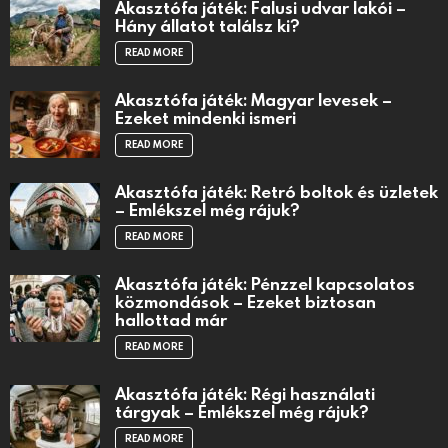
Akasztófa játék: Falusi udvar lakói –
Hány állatot találsz ki?
READ MORE
Akasztófa játék: Magyar levesek –
Ezeket mindenki ismeri
READ MORE
Akasztófa játék: Retró boltok és üzletek
– Emlékszel még rájuk?
READ MORE
Akasztófa játék: Pénzzel kapcsolatos
közmondások – Ezeket biztosan
hallottad már
READ MORE
Akasztófa játék: Régi használati
tárgyak – Emlékszel még rájuk?
READ MORE