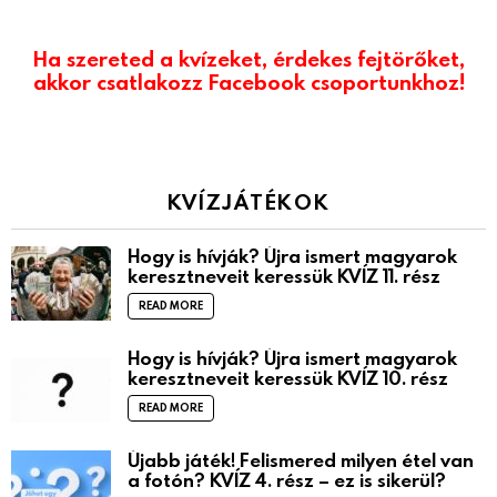
Ha szereted a kvízeket, érdekes fejtörőket,
akkor csatlakozz Facebook csoportunkhoz!
KVÍZJÁTÉKOK
Hogy is hívják? Újra ismert magyarok
keresztneveit keressük KVÍZ 11. rész
READ MORE
Hogy is hívják? Újra ismert magyarok
keresztneveit keressük KVÍZ 10. rész
READ MORE
Újabb játék! Felismered milyen étel van
a fotón? KVÍZ 4. rész – ez is sikerül?