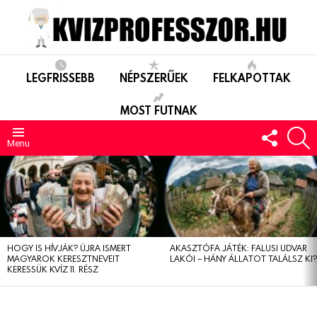
LEGFRISSEBB
NÉPSZERŰEK
FELKAPOTTAK
MOST FUTNAK
FOLLO
S
US
Menu
LEGUTÓBBIAK
HOGY IS HÍVJÁK? ÚJRA ISMERT
AKASZTÓFA JÁTÉK: FALUSI UDVAR
MAGYAROK KERESZTNEVEIT
LAKÓI – HÁNY ÁLLATOT TALÁLSZ KI
KERESSÜK KVÍZ 11. RÉSZ