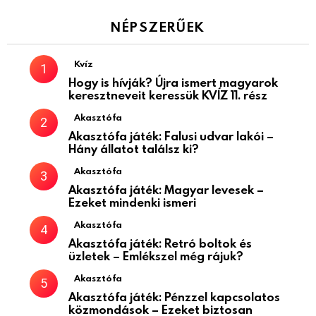
NÉPSZERŰEK
Kvíz
Hogy is hívják? Újra ismert magyarok
keresztneveit keressük KVÍZ 11. rész
Akasztófa
Akasztófa játék: Falusi udvar lakói –
Hány állatot találsz ki?
Akasztófa
Akasztófa játék: Magyar levesek –
Ezeket mindenki ismeri
Akasztófa
Akasztófa játék: Retró boltok és
üzletek – Emlékszel még rájuk?
Akasztófa
Akasztófa játék: Pénzzel kapcsolatos
közmondások – Ezeket biztosan