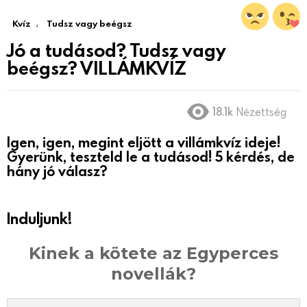
,
Kvíz
Tudsz vagy beégsz
Jó a tudásod? Tudsz vagy
beégsz? VILLÁMKVÍZ
18.1k
Nézettség
Igen, igen, megint eljött a villámkvíz ideje!
Gyerünk, teszteld le a tudásod! 5 kérdés, de
hány jó válasz?
Induljunk!
Kinek a kötete az Egyperces
novellák?