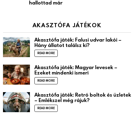
hallottad már
AKASZTÓFA JÁTÉKOK
Akasztófa játék: Falusi udvar lakói –
Hány állatot találsz ki?
READ MORE
Akasztófa játék: Magyar levesek –
Ezeket mindenki ismeri
READ MORE
Akasztófa játék: Retró boltok és üzletek
– Emlékszel még rájuk?
READ MORE