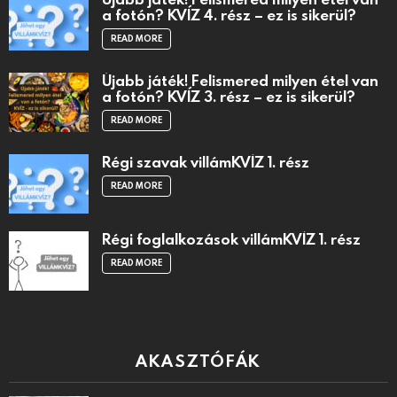
a fotón? KVÍZ 4. rész – ez is sikerül?
READ MORE
Újabb játék! Felismered milyen étel van
a fotón? KVÍZ 3. rész – ez is sikerül?
READ MORE
Régi szavak villámKVÍZ 1. rész
READ MORE
Régi foglalkozások villámKVÍZ 1. rész
READ MORE
AKASZTÓFÁK