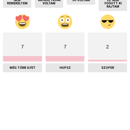
NEM
KATASZTRÓFA
JÓ VOLTAM
EZ NEM
REMEKELTEM
VOLTAM
FOGOTT KI
RAJTAM
7
7
2
MÉG TÖBB ILYET
HUPSZ
SZUPER