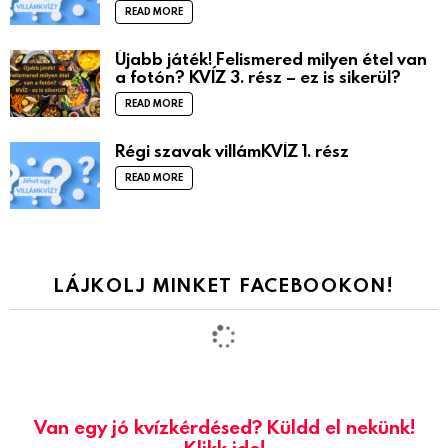
READ MORE
Újabb játék! Felismered milyen étel van
a fotón? KVÍZ 3. rész – ez is sikerül?
READ MORE
Régi szavak villámKVÍZ 1. rész
READ MORE
LÁJKOLJ MINKET FACEBOOKON!
Van egy jó kvízkérdésed? Küldd el nekünk!
Klikk ide!