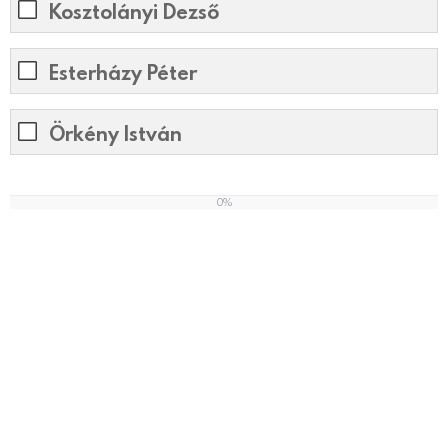
Kosztolányi Dezső
Esterházy Péter
Örkény István
0%
0
%