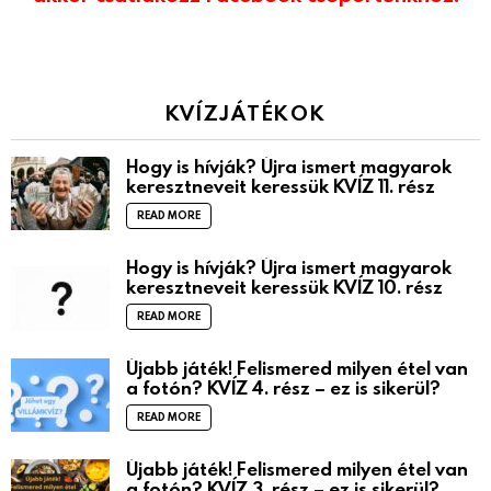
KVÍZJÁTÉKOK
Hogy is hívják? Újra ismert magyarok
keresztneveit keressük KVÍZ 11. rész
READ MORE
Hogy is hívják? Újra ismert magyarok
keresztneveit keressük KVÍZ 10. rész
READ MORE
Újabb játék! Felismered milyen étel van
a fotón? KVÍZ 4. rész – ez is sikerül?
READ MORE
Újabb játék! Felismered milyen étel van
a fotón? KVÍZ 3. rész – ez is sikerül?