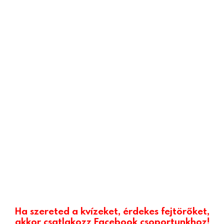
Ha szereted a kvízeket, érdekes fejtörőket,
akkor csatlakozz Facebook csoportunkhoz!