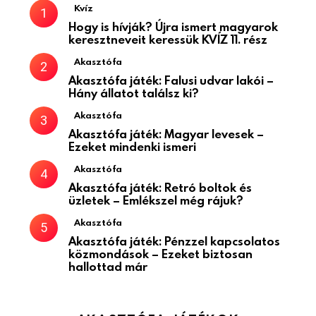
Kvíz
Hogy is hívják? Újra ismert magyarok
keresztneveit keressük KVÍZ 11. rész
Akasztófa
Akasztófa játék: Falusi udvar lakói –
Hány állatot találsz ki?
Akasztófa
Akasztófa játék: Magyar levesek –
Ezeket mindenki ismeri
Akasztófa
Akasztófa játék: Retró boltok és
üzletek – Emlékszel még rájuk?
Akasztófa
Akasztófa játék: Pénzzel kapcsolatos
közmondások – Ezeket biztosan
hallottad már