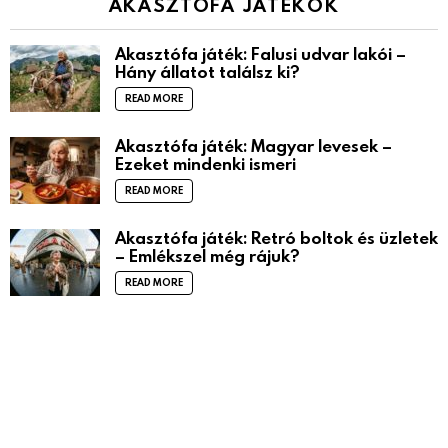
AKASZTÓFA JÁTÉKOK
Akasztófa játék: Falusi udvar lakói –
Hány állatot találsz ki?
READ MORE
Akasztófa játék: Magyar levesek –
Ezeket mindenki ismeri
READ MORE
Akasztófa játék: Retró boltok és üzletek
– Emlékszel még rájuk?
READ MORE