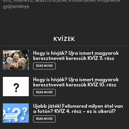
Kvíz, villámkvíz, akasztófa játék, kvízkérdések, kvízjátékok
gyűjteménye.
KVÍZEK
Hogy is hívják? Újra ismert magyarok
keresztneveit keressük KVÍZ 11. rész
READ MORE
Hogy is hívják? Újra ismert magyarok
keresztneveit keressük KVÍZ 10. rész
READ MORE
Újabb játék! Felismered milyen étel van
a fotón? KVÍZ 4. rész – ez is sikerül?
READ MORE