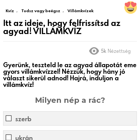
,
,
Kvíz
Tudsz vagy beégsz
Villámkvízek
Itt az ideje, hogy felfrissítsd az
agyad! VILLÁMKVÍZ
5k
Nézettség
Gyerünk, teszteld le az agyad állapotát eme
gyors villámkvízzel! Nézzük, hogy hány jó
választ sikerül adnod! Hajrá, induljon a
villámkvíz!
Milyen nép a rác?
szerb
ukrán