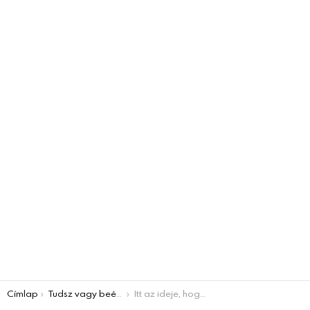
You are here:
Címlap
Tudsz vagy beégsz
Itt az ideje, hogy felfrissítsd az agyad! VILLÁMKVÍZ