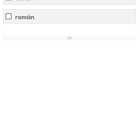
román
0%
0
%