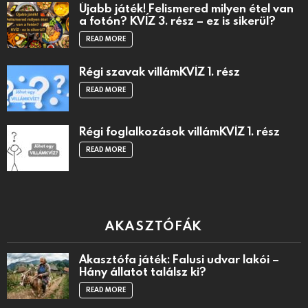
Újabb játék! Felismered milyen étel van
a fotón? KVÍZ 3. rész – ez is sikerül?
READ MORE
Régi szavak villámKVÍZ 1. rész
READ MORE
Régi foglalkozások villámKVÍZ 1. rész
READ MORE
AKASZTÓFÁK
Akasztófa játék: Falusi udvar lakói –
Hány állatot találsz ki?
READ MORE