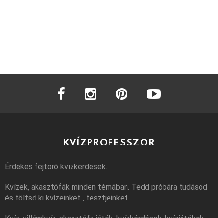
facebook
instagram
pinterest
youtube
KVÍZPROFESSZOR
Érdekes fejtörő kvízkérdések.
Kvízek, akasztófák minden témában. Tedd próbára tudásod
és töltsd ki kvízeinket , tesztjeinket.