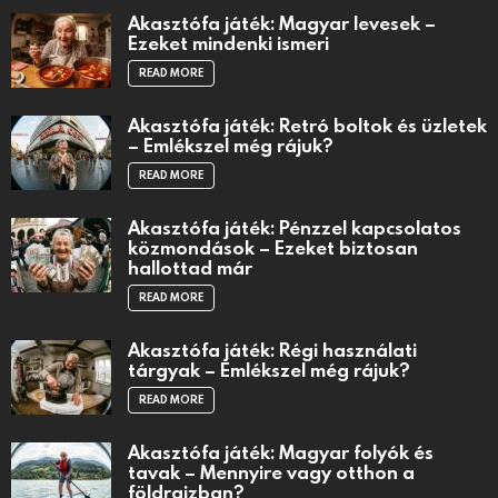
Akasztófa játék: Magyar levesek –
Ezeket mindenki ismeri
READ MORE
Akasztófa játék: Retró boltok és üzletek
– Emlékszel még rájuk?
READ MORE
Akasztófa játék: Pénzzel kapcsolatos
közmondások – Ezeket biztosan
hallottad már
READ MORE
Akasztófa játék: Régi használati
tárgyak – Emlékszel még rájuk?
READ MORE
Akasztófa játék: Magyar folyók és
tavak – Mennyire vagy otthon a
földrajzban?