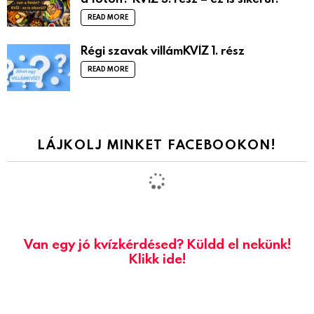
READ MORE
Régi szavak villámKVÍZ 1. rész
READ MORE
LÁJKOLJ MINKET FACEBOOKON!
Van egy jó kvízkérdésed? Küldd el nekünk!
Klikk ide!