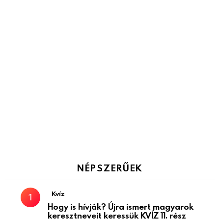
NÉPSZERŰEK
Kvíz
Hogy is hívják? Újra ismert magyarok
keresztneveit keressük KVÍZ 11. rész