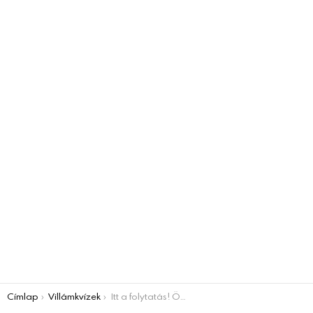
You are here:
Címlap
Villámkvízek
Itt a folytatás! Öt könnyed kérdés érkezett! Jöhet a VILLÁMKVÍZ?