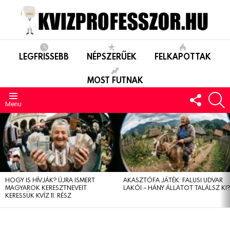
LEGFRISSEBB
NÉPSZERŰEK
FELKAPOTTAK
MOST FUTNAK
FOLLO
S
US
Menu
LEGUTÓBBIAK
HOGY IS HÍVJÁK? ÚJRA ISMERT
AKASZTÓFA JÁTÉK: FALUSI UDVAR
MAGYAROK KERESZTNEVEIT
LAKÓI – HÁNY ÁLLATOT TALÁLSZ KI
KERESSÜK KVÍZ 11. RÉSZ