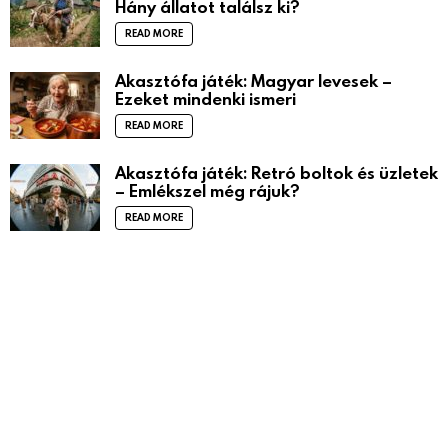
Hány állatot találsz ki?
READ MORE
Akasztófa játék: Magyar levesek –
Ezeket mindenki ismeri
READ MORE
Akasztófa játék: Retró boltok és üzletek
– Emlékszel még rájuk?
READ MORE