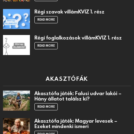
Régi szavak villámKVÍZ 1. rész
READ MORE
Régi foglalkozások villámKVÍZ 1. rész
READ MORE
AKASZTÓFÁK
Akasztófa játék: Falusi udvar lakói –
Hány állatot találsz ki?
READ MORE
Akasztófa játék: Magyar levesek –
Ezeket mindenki ismeri