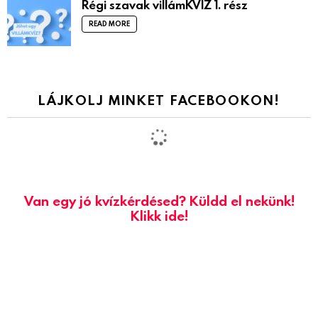
Régi szavak villámKVÍZ 1. rész
READ MORE
LÁJKOLJ MINKET FACEBOOKON!
Van egy jó kvízkérdésed? Küldd el nekünk!
Klikk ide!