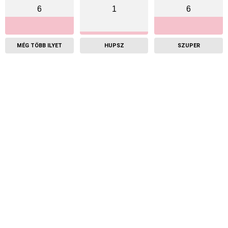
6
1
6
MÉG TÖBB ILYET
HUPSZ
SZUPER