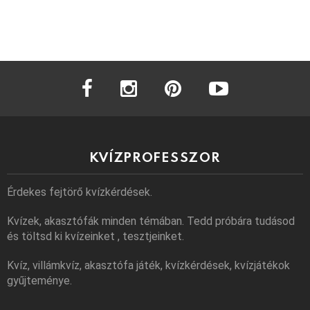
facebook
instagram
pinterest
youtube
KVÍZPROFESSZOR
Érdekes fejtörő kvízkérdések.
Kvízek, akasztófák minden témában. Tedd próbára tudásod
és töltsd ki kvízeinket , tesztjeinket.
Kvíz, villámkvíz, akasztófa játék, kvízkérdések, kvízjátékok
gyűjteménye.