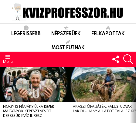
LEGFRISSEBB
NÉPSZERŰEK
FELKAPOTTAK
MOST FUTNAK
FOLLO
S
US
Menu
LEGUTÓBBIAK
HOGY IS HÍVJÁK? ÚJRA ISMERT
AKASZTÓFA JÁTÉK: FALUSI UDVAR
MAGYAROK KERESZTNEVEIT
LAKÓI – HÁNY ÁLLATOT TALÁLSZ KI
KERESSÜK KVÍZ 11. RÉSZ