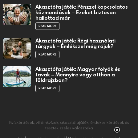
Akasztófa játék: Pénzzel kapcsolatos
közmondások – Ezeket biztosan
hallottad már
READ MORE
Akasztófa játék: Régi használati
tárgyak – Emlékszel még rájuk?
READ MORE
Akasztófa játék: Magyar folyók és
tavak – Mennyire vagy otthon a
földrajzban?
READ MORE
Kvízkérdések, villámkvízek, akasztófajáték, érdekes kérdések és
tesztek széles választéka
Címlap
Hirdess nálunk! Médiaajánlat
Kapcsolat