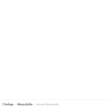
You are here:
Címlap
Akasztófa
Ismert könyvek AKASZTÓFA JÁTÉK – Kitalálod mindet?