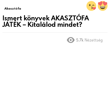
Akasztófa
Ismert könyvek AKASZTÓFA
JÁTÉK – Kitalálod mindet?
5.7k
Nézettség