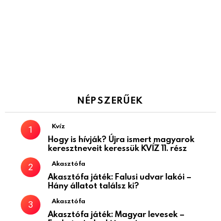
NÉPSZERŰEK
Kvíz
Hogy is hívják? Újra ismert magyarok
keresztneveit keressük KVÍZ 11. rész
Akasztófa
Akasztófa játék: Falusi udvar lakói –
Hány állatot találsz ki?
Akasztófa
Akasztófa játék: Magyar levesek –