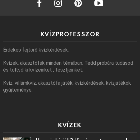
KVÍZPROFESSZOR
Érdekes fejtörő kvízkérdések.
Kvízek, akasztófák minden témában. Tedd próbára tudásod
és töltsd ki kvízeinket , tesztjeinket.
Kvíz, villámkvíz, akasztófa játék, kvízkérdések, kvízjátékok
gyűjteménye.
KVÍZEK