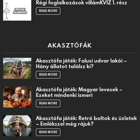
Régi foglalkozások villámKVÍZ 1. rész
READ MORE
AKASZTÓFÁK
Akasztófa játék: Falusi udvar lakói –
Hány állatot találsz ki?
READ MORE
Akasztófa játék: Magyar levesek –
Ezeket mindenki ismeri
READ MORE
Akasztófa játék: Retró boltok és üzletek
– Emlékszel még rájuk?
READ MORE