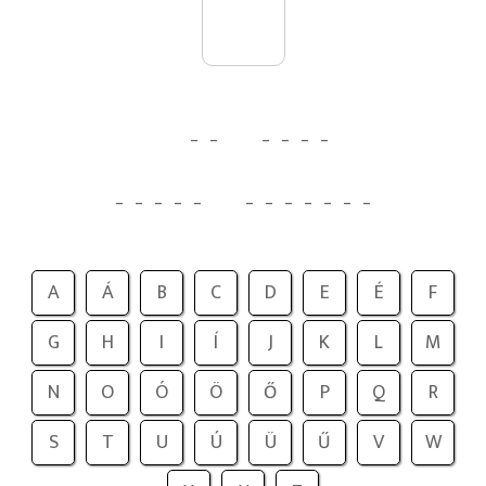
_
_
_
_
_
_
_
_
_
_
_
_
_
_
_
_
_
_
A
Á
B
C
D
E
É
F
G
H
I
Í
J
K
L
M
N
O
Ó
Ö
Ő
P
Q
R
S
T
U
Ú
Ü
Ű
V
W