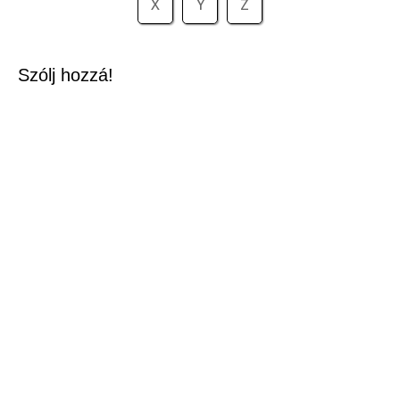
X
Y
Z
Szólj hozzá!