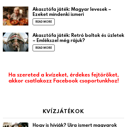
Akasztófa játék: Magyar levesek –
Ezeket mindenki ismeri
READ MORE
Akasztófa játék: Retró boltok és üzletek
– Emlékszel még rájuk?
READ MORE
Ha szereted a kvízeket, érdekes fejtörőket,
akkor csatlakozz Facebook csoportunkhoz!
KVÍZJÁTÉKOK
Hogy is hívják? Újra ismert magyarok