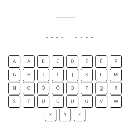
_
_
_
_
_
_
_
_
A
Á
B
C
D
E
É
F
G
H
I
Í
J
K
L
M
N
O
Ó
Ö
Ő
P
Q
R
S
T
U
Ú
Ü
Ű
V
W
X
Y
Z