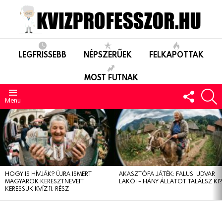
LEGFRISSEBB
NÉPSZERŰEK
FELKAPOTTAK
MOST FUTNAK
FOLLO
S
US
Menu
LEGUTÓBBIAK
HOGY IS HÍVJÁK? ÚJRA ISMERT
AKASZTÓFA JÁTÉK: FALUSI UDVAR
MAGYAROK KERESZTNEVEIT
LAKÓI – HÁNY ÁLLATOT TALÁLSZ KI
KERESSÜK KVÍZ 11. RÉSZ