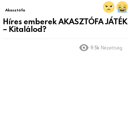
Akasztófa
Híres emberek AKASZTÓFA JÁTÉK
– Kitalálod?
9.5k
Nézettség