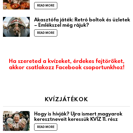
READ MORE
Akasztófa játék: Retró boltok és üzletek
– Emlékszel még rájuk?
READ MORE
Ha szereted a kvízeket, érdekes fejtörőket,
akkor csatlakozz Facebook csoportunkhoz!
KVÍZJÁTÉKOK
Hogy is hívják? Újra ismert magyarok
keresztneveit keressük KVÍZ 11. rész
READ MORE