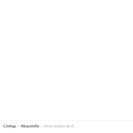
You are here:
Címlap
Akasztófa
Híres emberek AKASZTÓFA JÁTÉK – Kitalálod?