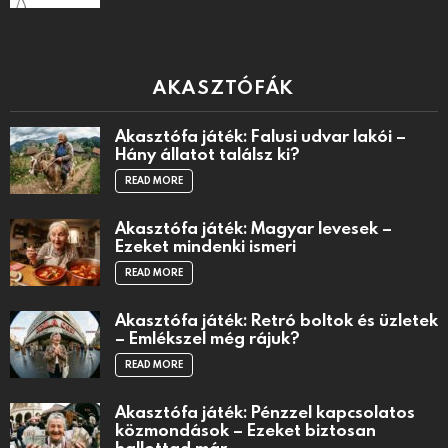
AKASZTÓFÁK
Akasztófa játék: Falusi udvar lakói –
Hány állatot találsz ki?
READ MORE
Akasztófa játék: Magyar levesek –
Ezeket mindenki ismeri
READ MORE
Akasztófa játék: Retró boltok és üzletek
– Emlékszel még rájuk?
READ MORE
Akasztófa játék: Pénzzel kapcsolatos
közmondások – Ezeket biztosan
hallottad már