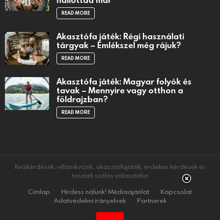
READ MORE
Akasztófa játék: Régi használati
tárgyak – Emlékszel még rájuk?
READ MORE
Akasztófa játék: Magyar folyók és
tavak – Mennyire vagy otthon a
földrajzban?
READ MORE
Kvízkérdések, villámkvízek, akasztófajáték, érdekes kérdések és
tesztek széles választéka
Címlap
Hirdess nálunk! Médiaajánlat
Kapcsolat
Adatvédelmi irányelvek
Partnerek