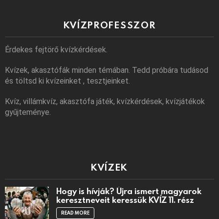
KVÍZPROFESSZOR
Érdekes fejtörő kvízkérdések.
Kvízek, akasztófák minden témában. Tedd próbára tudásod
és töltsd ki kvízeinket , tesztjeinket.
Kvíz, villámkvíz, akasztófa játék, kvízkérdések, kvízjátékok
gyűjteménye.
KVÍZEK
Hogy is hívják? Újra ismert magyarok
keresztneveit keressük KVÍZ 11. rész
READ MORE