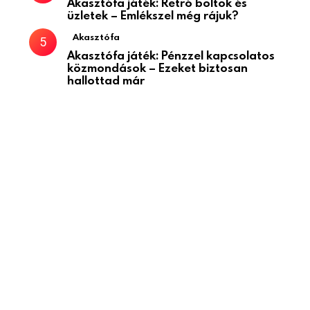
Akasztófa játék: Retró boltok és
üzletek – Emlékszel még rájuk?
Akasztófa
Akasztófa játék: Pénzzel kapcsolatos
közmondások – Ezeket biztosan
hallottad már