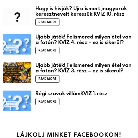
Hogy is hívják? Újra ismert magyarok
keresztneveit keressük KVÍZ 10. rész
READ MORE
Újabb játék! Felismered milyen étel van
a fotón? KVÍZ 4. rész – ez is sikerül?
READ MORE
Újabb játék! Felismered milyen étel van
a fotón? KVÍZ 3. rész – ez is sikerül?
READ MORE
Régi szavak villámKVÍZ 1. rész
READ MORE
LÁJKOLJ MINKET FACEBOOKON!