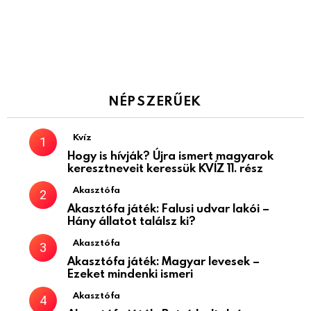
NÉPSZERŰEK
Kvíz
Hogy is hívják? Újra ismert magyarok
keresztneveit keressük KVÍZ 11. rész
Akasztófa
Akasztófa játék: Falusi udvar lakói –
Hány állatot találsz ki?
Akasztófa
Akasztófa játék: Magyar levesek –
Ezeket mindenki ismeri
Akasztófa