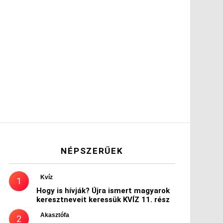
NÉPSZERŰEK
Kvíz
Hogy is hívják? Újra ismert magyarok
keresztneveit keressük KVÍZ 11. rész
Akasztófa