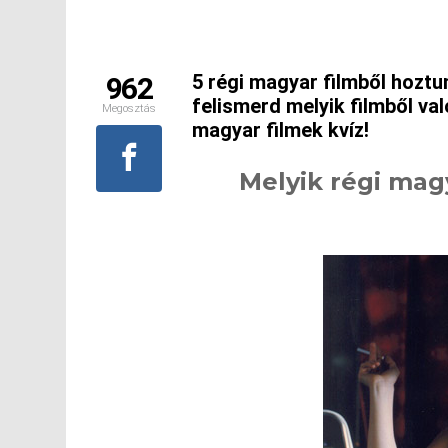
5 régi magyar filmből hoztu
962
felismerd melyik filmből val
Megosztás
magyar filmek kvíz!
Melyik régi mag