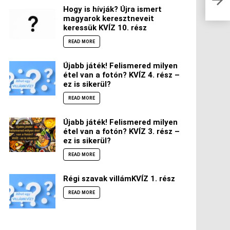
vála
Hogy is hívják? Újra ismert
magyarok keresztneveit
keressük KVÍZ 10. rész
READ MORE
Újabb játék! Felismered milyen
étel van a fotón? KVÍZ 4. rész –
ez is sikerül?
READ MORE
Újabb játék! Felismered milyen
étel van a fotón? KVÍZ 3. rész –
ez is sikerül?
READ MORE
Régi szavak villámKVÍZ 1. rész
READ MORE