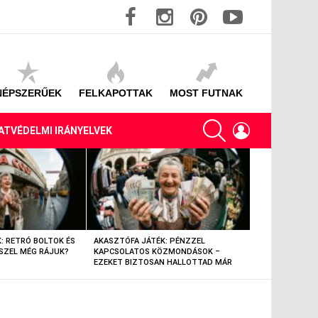
facebook
instagram
pinterest
youtube
NÉPSZERŰEK
FELKAPOTTAK
MOST FUTNAK
SEARCH
LOGIN
ATVÉDELMI IRÁNYELVEK
: RETRÓ BOLTOK ÉS
AKASZTÓFA JÁTÉK: PÉNZZEL
AKASZTÓFA JÁT
SZEL MÉG RÁJUK?
KAPCSOLATOS KÖZMONDÁSOK –
TÁRGYAK – EML
EZEKET BIZTOSAN HALLOTTAD MÁR