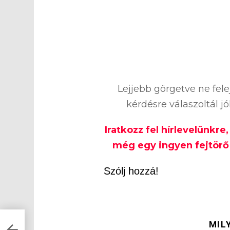
Lejjebb görgetve ne fel
kérdésre válaszoltál j
Iratkozz fel hírlevelünkre
még egy ingyen fejtörő 
Szólj hozzá!
dsz
MIL