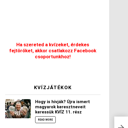
Ha szereted a kvízeket, érdekes
fejtörőket, akkor csatlakozz Facebook
csoportunkhoz!
KVÍZJÁTÉKOK
Hogy is hívják? Újra ismert
magyarok keresztneveit
keressük KVÍZ 11. rész
READ MORE
1 ké