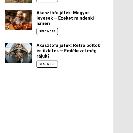
Akasztófa játék: Magyar
levesek – Ezeket mindenki
ismeri
READ MORE
Akasztófa játék: Retró boltok
és üzletek – Emlékszel még
rájuk?
READ MORE