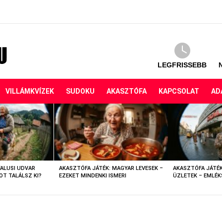
LEGFRISSEBB
VILLÁMKVÍZEK
SUDOKU
AKASZTÓFA
KAPCSOLAT
AD
FALUSI UDVAR
AKASZTÓFA JÁTÉK: MAGYAR LEVESEK –
AKASZTÓFA JÁTÉK
OT TALÁLSZ KI?
EZEKET MINDENKI ISMERI
ÜZLETEK – EMLÉK