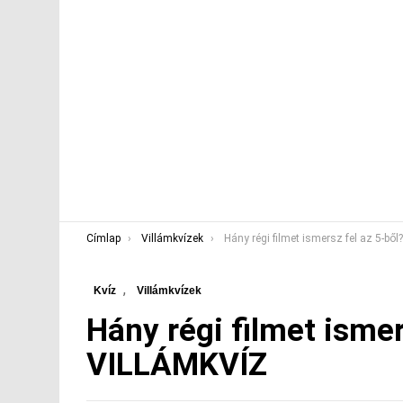
You are here:
Címlap
Villámkvízek
Hány régi filmet ismersz fel az 5-ből? VILLÁM
,
Kvíz
Villámkvízek
Hány régi filmet ismer
VILLÁMKVÍZ