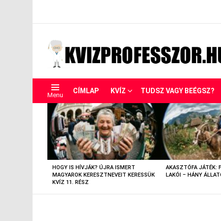
CÍMLAP
KVÍZ
TUDSZ VAGY BEÉGSZ?
Menu
LEGUTÓBBIAK
HOGY IS HÍVJÁK? ÚJRA ISMERT
AKASZTÓFA JÁTÉK: 
MAGYAROK KERESZTNEVEIT KERESSÜK
LAKÓI – HÁNY ÁLLAT
KVÍZ 11. RÉSZ