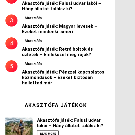
Akasztófa játék: Falusi udvar lakói –
Hány állatot találsz ki?
Akasztófa
Akasztófa játék: Magyar levesek –
Ezeket mindenki ismeri
Akasztófa
Akasztófa játék: Retró boltok és
üzletek – Emlékszel még rájuk?
Akasztófa
Akasztófa játék: Pénzzel kapcsolatos
közmondások – Ezeket biztosan
hallottad már
AKASZTÓFA JÁTÉKOK
Akasztófa játék: Falusi udvar
lakói – Hány állatot találsz ki?
READ MORE