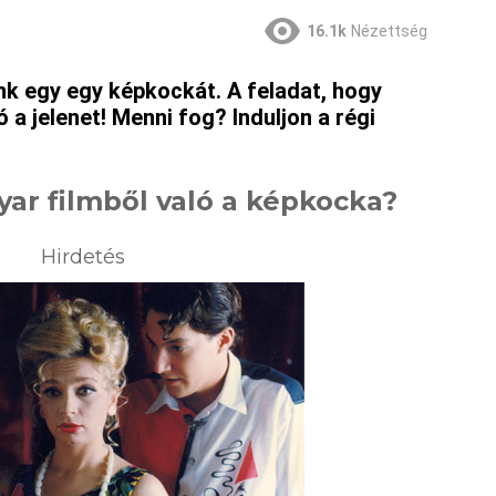
16.1k
Nézettség
nk egy egy képkockát. A feladat, hogy
ó a jelenet! Menni fog? Induljon a régi
yar filmből való a képkocka?
Hirdetés