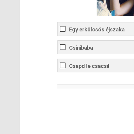
Egy erkölcsös éjszaka
Csinibaba
Csapd le csacsi!
0
%