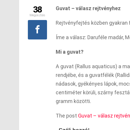
38
Guvat – válasz rejtvényhez
Megosztás
Rejtvényfejtés közben gyakran 
Íme a válasz: Daruféle madár, M
Mi a guvat?
A guvat (Rallus aquaticus) a m
rendjébe, és a guvatfélék (Ralli
nádasok, gyékényes lápok, moc
centiméter körüli, szárny feszt
gramm közötti.
The post
Guvat – válasz rejtvé