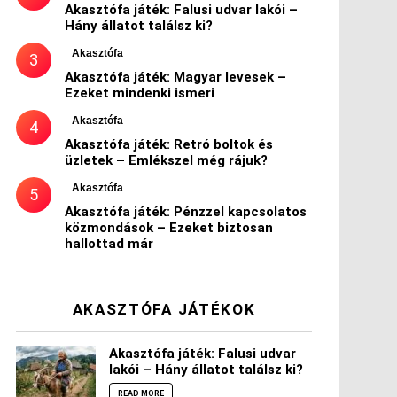
Akasztófa játék: Falusi udvar lakói –
Hány állatot találsz ki?
Akasztófa
Akasztófa játék: Magyar levesek –
Ezeket mindenki ismeri
Akasztófa
Akasztófa játék: Retró boltok és
üzletek – Emlékszel még rájuk?
Akasztófa
Akasztófa játék: Pénzzel kapcsolatos
közmondások – Ezeket biztosan
hallottad már
AKASZTÓFA JÁTÉKOK
Akasztófa játék: Falusi udvar
lakói – Hány állatot találsz ki?
READ MORE