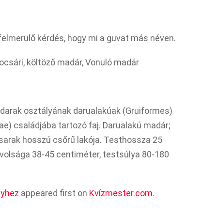
felmerülő kérdés, hogy mi a guvat más néven.
ocsári, költöző madár, Vonuló madár
adarak osztályának darualakúak (Gruiformes)
dae) családjába tartozó faj. Darualakú madár;
sarak hosszú csőrű lakója. Testhossza 25
ávolsága 38-45 centiméter, testsúlya 80-180
nyhez
appeared first on
Kvízmester.com
.