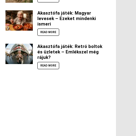
Akasztófa játék: Magyar
levesek – Ezeket mindenki
ismeri
READ MORE
Akasztófa játék: Retró boltok
és üzletek – Emlékszel még
rájuk?
READ MORE