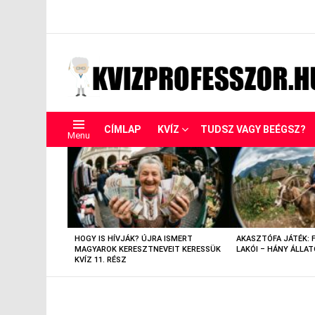
CÍMLAP
KVÍZ
TUDSZ VAGY BEÉGSZ?
Menu
LEGUTÓBBIAK
HOGY IS HÍVJÁK? ÚJRA ISMERT
AKASZTÓFA JÁTÉK: 
MAGYAROK KERESZTNEVEIT KERESSÜK
LAKÓI – HÁNY ÁLLAT
KVÍZ 11. RÉSZ