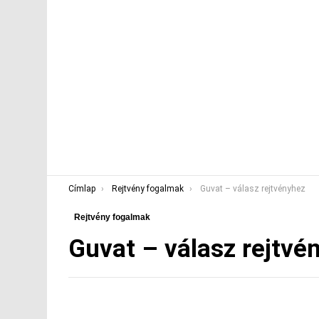
You are here:
Címlap
Rejtvény fogalmak
Guvat – válasz rejtvényhez
Rejtvény fogalmak
Guvat – válasz rejtvé