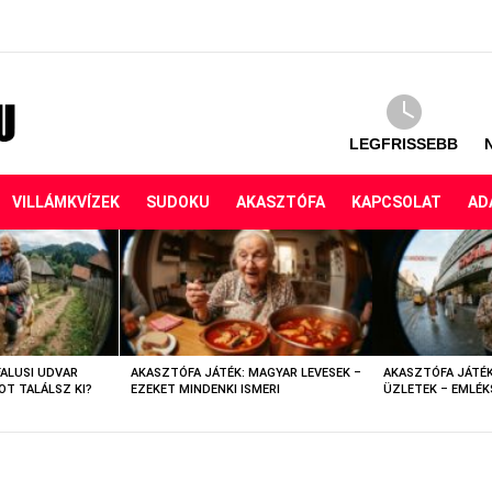
LEGFRISSEBB
VILLÁMKVÍZEK
SUDOKU
AKASZTÓFA
KAPCSOLAT
AD
FALUSI UDVAR
AKASZTÓFA JÁTÉK: MAGYAR LEVESEK –
AKASZTÓFA JÁTÉK
OT TALÁLSZ KI?
EZEKET MINDENKI ISMERI
ÜZLETEK – EMLÉK