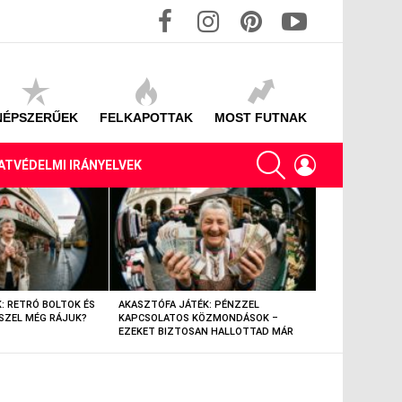
facebook
instagram
pinterest
youtube
NÉPSZERŰEK
FELKAPOTTAK
MOST FUTNAK
SEARCH
LOGIN
ATVÉDELMI IRÁNYELVEK
: RETRÓ BOLTOK ÉS
AKASZTÓFA JÁTÉK: PÉNZZEL
AKASZTÓFA JÁT
SZEL MÉG RÁJUK?
KAPCSOLATOS KÖZMONDÁSOK –
TÁRGYAK – EML
EZEKET BIZTOSAN HALLOTTAD MÁR