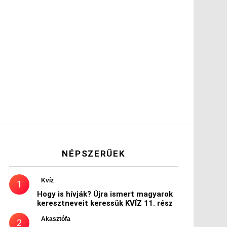
NÉPSZERŰEK
Kvíz
Hogy is hívják? Újra ismert magyarok
keresztneveit keressük KVÍZ 11. rész
Akasztófa