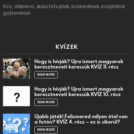
Kvíz, villámkvíz, akasztófa játék, kvízkérdések, kvízjátékok
gyűjteménye.
KVÍZEK
Hogy is hívják? Újra ismert magyarok
keresztneveit keressük KVÍZ 11. rész
READ MORE
Hogy is hívják? Újra ismert magyarok
keresztneveit keressük KVÍZ 10. rész
READ MORE
Újabb játék! Felismered milyen étel van
a fotón? KVÍZ 4. rész – ez is sikerül?
READ MORE