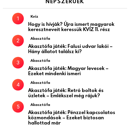
NÉPSZERŰEK
Kvíz
Hogy is hívják? Újra ismert magyarok
keresztneveit keressük KVÍZ 11. rész
Akasztófa
Akasztófa játék: Falusi udvar lakói –
Hány állatot találsz ki?
Akasztófa
Akasztófa játék: Magyar levesek –
Ezeket mindenki ismeri
Akasztófa
Akasztófa játék: Retró boltok és
üzletek – Emlékszel még rájuk?
Akasztófa
Akasztófa játék: Pénzzel kapcsolatos
közmondások – Ezeket biztosan
hallottad már