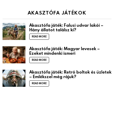
AKASZTÓFA JÁTÉKOK
Akasztófa játék: Falusi udvar lakói –
Hány állatot találsz ki?
READ MORE
Akasztófa játék: Magyar levesek –
Ezeket mindenki ismeri
READ MORE
Akasztófa játék: Retró boltok és üzletek
– Emlékszel még rájuk?
READ MORE