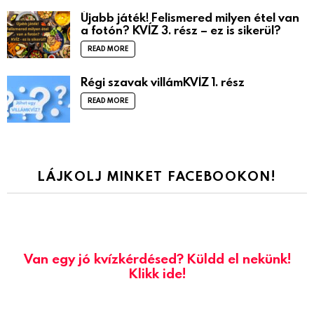
Újabb játék! Felismered milyen étel van
a fotón? KVÍZ 3. rész – ez is sikerül?
READ MORE
Régi szavak villámKVÍZ 1. rész
READ MORE
LÁJKOLJ MINKET FACEBOOKON!
Van egy jó kvízkérdésed? Küldd el nekünk!
Klikk ide!