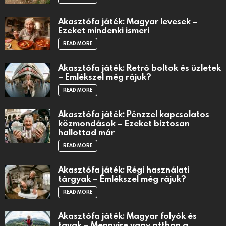
Akasztófa játék: Magyar levesek –
Ezeket mindenki ismeri
READ MORE
Akasztófa játék: Retró boltok és üzletek
– Emlékszel még rájuk?
READ MORE
Akasztófa játék: Pénzzel kapcsolatos
közmondások – Ezeket biztosan
hallottad már
READ MORE
Akasztófa játék: Régi használati
tárgyak – Emlékszel még rájuk?
READ MORE
Akasztófa játék: Magyar folyók és
tavak – Mennyire vagy otthon a