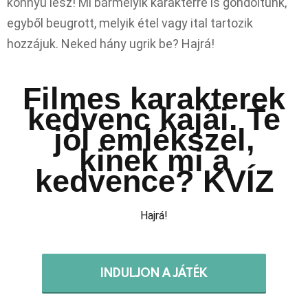
könnyű lesz! Mi bármelyik karakterre is gondoltunk,
egyből beugrott, melyik étel vagy ital tartozik
hozzájuk. Neked hány ugrik be? Hajrá!
Filmes karakterek
kedvenc kajái. Te
jól emlékszel,
kinek mi a
kedvence? KVÍZ
Hajrá!
INDULJON A JÁTÉK