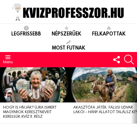
LEGFRISSEBB
NÉPSZERŰEK
FELKAPOTTAK
MOST FUTNAK
FOLLO
S
US
Menu
LEGUTÓBBIAK
HOGY IS HÍVJÁK? ÚJRA ISMERT
AKASZTÓFA JÁTÉK: FALUSI UDVAR
MAGYAROK KERESZTNEVEIT
LAKÓI – HÁNY ÁLLATOT TALÁLSZ KI
KERESSÜK KVÍZ 11. RÉSZ