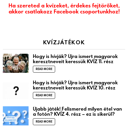
Ha szereted a kvízeket, érdekes fejtörőket,
akkor csatlakozz Facebook csoportunkhoz!
KVÍZJÁTÉKOK
Hogy is hívják? Újra ismert magyarok
keresztneveit keressük KVÍZ 11. rész
READ MORE
Hogy is hívják? Újra ismert magyarok
keresztneveit keressük KVÍZ 10. rész
READ MORE
Újabb játék! Felismered milyen étel van
a fotón? KVÍZ 4. rész – ez is sikerül?
READ MORE