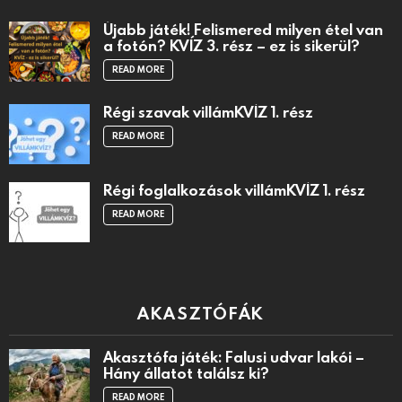
Újabb játék! Felismered milyen étel van
a fotón? KVÍZ 3. rész – ez is sikerül?
READ MORE
Régi szavak villámKVÍZ 1. rész
READ MORE
Régi foglalkozások villámKVÍZ 1. rész
READ MORE
AKASZTÓFÁK
Akasztófa játék: Falusi udvar lakói –
Hány állatot találsz ki?
READ MORE