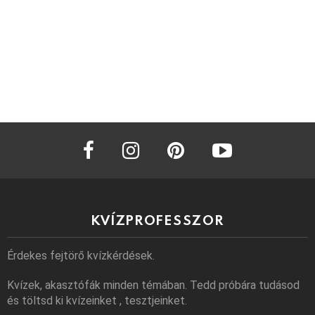
facebook
instagram
pinterest
youtube
KVÍZPROFESSZOR
Érdekes fejtörő kvízkérdések.
Kvízek, akasztófák minden témában. Tedd próbára tudásod
és töltsd ki kvízeinket , tesztjeinket.