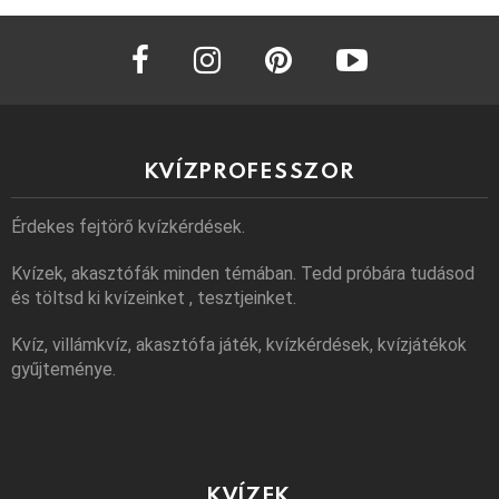
facebook
instagram
pinterest
youtube
KVÍZPROFESSZOR
Érdekes fejtörő kvízkérdések.
Kvízek, akasztófák minden témában. Tedd próbára tudásod
és töltsd ki kvízeinket , tesztjeinket.
Kvíz, villámkvíz, akasztófa játék, kvízkérdések, kvízjátékok
gyűjteménye.
KVÍZEK