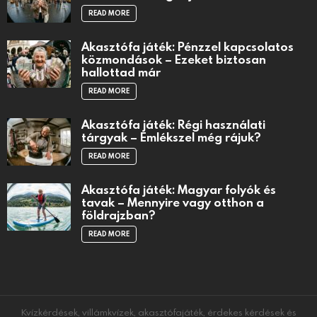
READ MORE
Akasztófa játék: Pénzzel kapcsolatos
közmondások – Ezeket biztosan
hallottad már
READ MORE
Akasztófa játék: Régi használati
tárgyak – Emlékszel még rájuk?
READ MORE
Akasztófa játék: Magyar folyók és
tavak – Mennyire vagy otthon a
földrajzban?
READ MORE
Kvízkérdések, villámkvízek, akasztófajáték, érdekes kérdések és