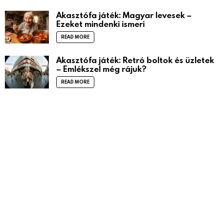
Akasztófa játék: Magyar levesek –
Ezeket mindenki ismeri
READ MORE
Akasztófa játék: Retró boltok és üzletek
– Emlékszel még rájuk?
READ MORE