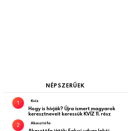
NÉPSZERŰEK
Kvíz
Hogy is hívják? Újra ismert magyarok
keresztneveit keressük KVÍZ 11. rész
Akasztófa
Akasztófa játék: Falusi udvar lakói –