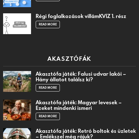
Régi foglalkozások villámKVÍZ 1. rész
READ MORE
AKASZTÓFÁK
Akasztófa játék: Falusi udvar lakói –
Hány állatot találsz ki?
READ MORE
Akasztófa játék: Magyar levesek –
Ezeket mindenki ismeri
READ MORE
Akasztófa játék: Retró boltok és üzletek
– Emlékszel még rájuk?