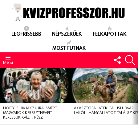
LEGFRISSEBB
NÉPSZERŰEK
FELKAPOTTAK
MOST FUTNAK
FOLLO
S
US
Menu
LEGUTÓBBIAK
HOGY IS HÍVJÁK? ÚJRA ISMERT
AKASZTÓFA JÁTÉK: FALUSI UDVAR
MAGYAROK KERESZTNEVEIT
LAKÓI – HÁNY ÁLLATOT TALÁLSZ KI
KERESSÜK KVÍZ 11. RÉSZ