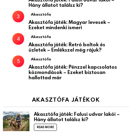
Hány állatot találsz ki?
Akasztófa
Akasztófa játék: Magyar levesek –
Ezeket mindenki ismeri
Akasztófa
Akasztófa játék: Retró boltok és
üzletek – Emlékszel még rájuk?
Akasztófa
Akasztófa játék: Pénzzel kapcsolatos
közmondások – Ezeket biztosan
hallottad már
AKASZTÓFA JÁTÉKOK
Akasztófa játék: Falusi udvar lakói –
Hány állatot találsz ki?
READ MORE