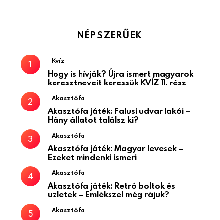
NÉPSZERŰEK
Kvíz
Hogy is hívják? Újra ismert magyarok
keresztneveit keressük KVÍZ 11. rész
Akasztófa
Akasztófa játék: Falusi udvar lakói –
Hány állatot találsz ki?
Akasztófa
Akasztófa játék: Magyar levesek –
Ezeket mindenki ismeri
Akasztófa
Akasztófa játék: Retró boltok és
üzletek – Emlékszel még rájuk?
Akasztófa