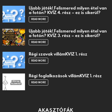
Újabb játék! Felismered milyen étel van
a fotón? KVÍZ 4. rész – ez is sikerül?
READ MORE
Újabb játék! Felismered milyen étel van
a fotón? KVÍZ 3. rész – ez is sikerül?
READ MORE
Régi szavak villámKVÍZ 1. rész
READ MORE
Régi foglalkozások villámKVÍZ 1. rész
READ MORE
AKASZTÓFÁK