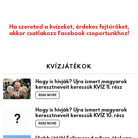
Ha szereted a kvízeket, érdekes fejtörőket,
akkor csatlakozz Facebook csoportunkhoz!
KVÍZJÁTÉKOK
Hogy is hívják? Újra ismert magyarok
keresztneveit keressük KVÍZ 11. rész
READ MORE
Hogy is hívják? Újra ismert magyarok
keresztneveit keressük KVÍZ 10. rész
READ MORE
Újabb játék! Felismered milyen étel van