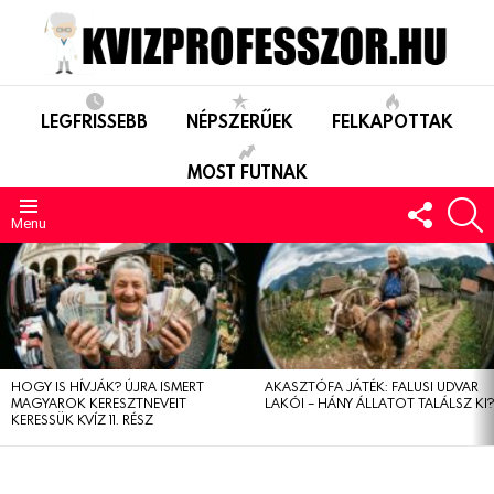
LEGFRISSEBB
NÉPSZERŰEK
FELKAPOTTAK
MOST FUTNAK
FOLLO
S
US
Menu
LEGUTÓBBIAK
HOGY IS HÍVJÁK? ÚJRA ISMERT
AKASZTÓFA JÁTÉK: FALUSI UDVAR
MAGYAROK KERESZTNEVEIT
LAKÓI – HÁNY ÁLLATOT TALÁLSZ KI
KERESSÜK KVÍZ 11. RÉSZ