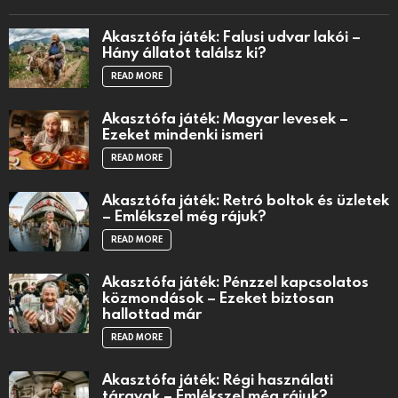
Akasztófa játék: Falusi udvar lakói –
Hány állatot találsz ki?
READ MORE
Akasztófa játék: Magyar levesek –
Ezeket mindenki ismeri
READ MORE
Akasztófa játék: Retró boltok és üzletek
– Emlékszel még rájuk?
READ MORE
Akasztófa játék: Pénzzel kapcsolatos
közmondások – Ezeket biztosan
hallottad már
READ MORE
Akasztófa játék: Régi használati
tárgyak – Emlékszel még rájuk?