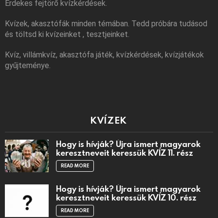
Érdekes fejtörő kvízkérdések.
Kvízek, akasztófák minden témában. Tedd próbára tudásod
és töltsd ki kvízeinket , tesztjeinket.
Kvíz, villámkvíz, akasztófa játék, kvízkérdések, kvízjátékok
gyűjteménye.
KVÍZEK
Hogy is hívják? Újra ismert magyarok
keresztneveit keressük KVÍZ 11. rész
READ MORE
Hogy is hívják? Újra ismert magyarok
keresztneveit keressük KVÍZ 10. rész
READ MORE