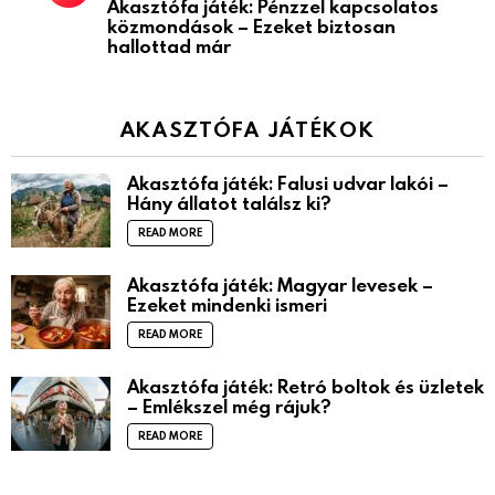
Akasztófa játék: Pénzzel kapcsolatos
közmondások – Ezeket biztosan
hallottad már
AKASZTÓFA JÁTÉKOK
Akasztófa játék: Falusi udvar lakói –
Hány állatot találsz ki?
READ MORE
Akasztófa játék: Magyar levesek –
Ezeket mindenki ismeri
READ MORE
Akasztófa játék: Retró boltok és üzletek
– Emlékszel még rájuk?
READ MORE