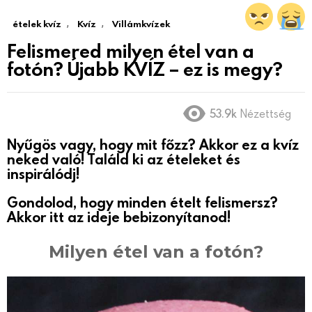
,
,
ételek kvíz
Kvíz
Villámkvízek
Felismered milyen étel van a
fotón? Újabb KVÍZ – ez is megy?
53.9k
Nézettség
Nyűgös vagy, hogy mit főzz? Akkor ez a kvíz
neked való! Találd ki az ételeket és
inspirálódj!
Gondolod, hogy minden ételt felismersz?
Akkor itt az ideje bebizonyítanod!
Milyen étel van a fotón?