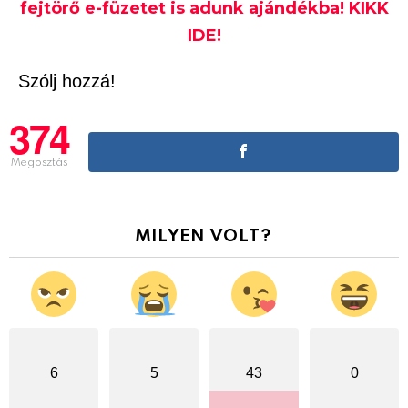
fejtörő e-füzetet is adunk ajándékba! KIKK
IDE!
Szólj hozzá!
374
Megosztás
MILYEN VOLT?
6
5
43
0