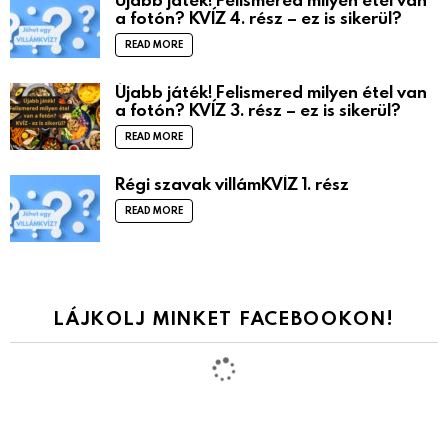
a fotón? KVÍZ 4. rész – ez is sikerül?
READ MORE
Újabb játék! Felismered milyen étel van
a fotón? KVÍZ 3. rész – ez is sikerül?
READ MORE
Régi szavak villámKVÍZ 1. rész
READ MORE
LÁJKOLJ MINKET FACEBOOKON!