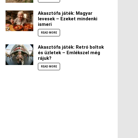
Akasztófa játék: Magyar
levesek – Ezeket mindenki
ismeri
READ MORE
Akasztófa játék: Retró boltok
és üzletek – Emlékszel még
rájuk?
READ MORE