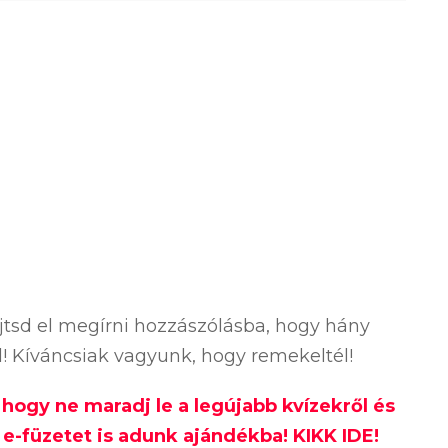
ejtsd el megírni hozzászólásba, hogy hány
ól! Kíváncsiak vagyunk, hogy remekeltél!
, hogy ne maradj le a legújabb kvízekről és
e-füzetet is adunk ajándékba! KIKK IDE!