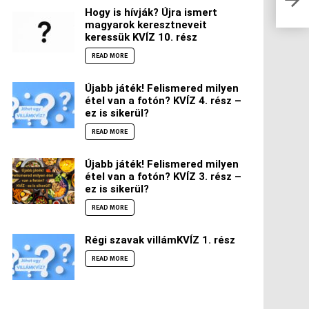
VIL
Hogy is hívják? Újra ismert
magyarok keresztneveit
keressük KVÍZ 10. rész
READ MORE
Újabb játék! Felismered milyen
étel van a fotón? KVÍZ 4. rész –
ez is sikerül?
READ MORE
Újabb játék! Felismered milyen
étel van a fotón? KVÍZ 3. rész –
ez is sikerül?
READ MORE
Régi szavak villámKVÍZ 1. rész
READ MORE