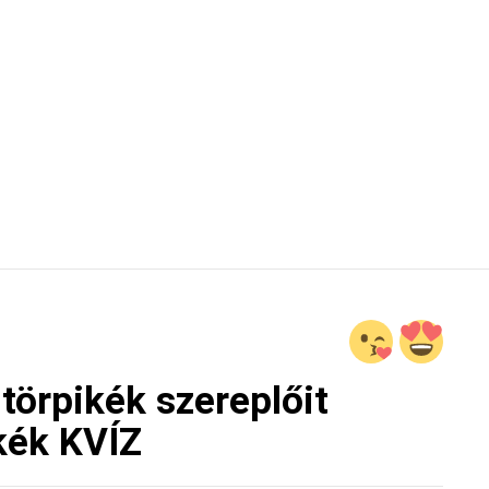
törpikék szereplőit
kék KVÍZ