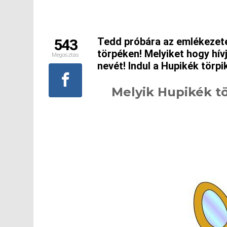
Tedd próbára az emlékezete
543
törpéken! Melyiket hogy hívj
Megosztás
nevét! Indul a Hupikék törpi
Melyik Hupikék t