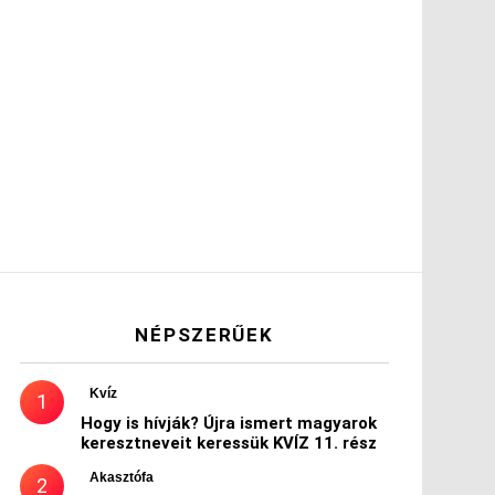
NÉPSZERŰEK
Kvíz
Hogy is hívják? Újra ismert magyarok
keresztneveit keressük KVÍZ 11. rész
Akasztófa