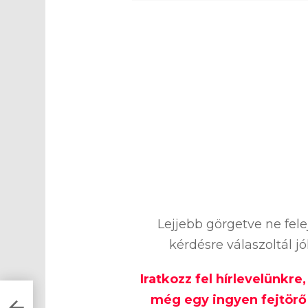
0
%
Lejjebb görgetve ne fel
kérdésre válaszoltál j
Iratkozz fel hírlevelünkre
még egy ingyen fejtörő 