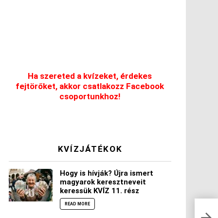
Ha szereted a kvízeket, érdekes
fejtörőket, akkor csatlakozz Facebook
csoportunkhoz!
KVÍZJÁTÉKOK
Hogy is hívják? Újra ismert
magyarok keresztneveit
keressük KVÍZ 11. rész
READ MORE
1 ké