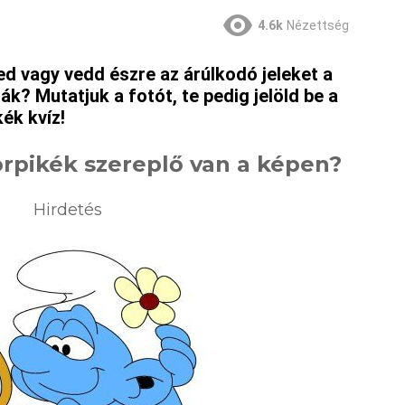
4.6k
Nézettség
d vagy vedd észre az árúlkodó jeleket a
ák? Mutatjuk a fotót, te pedig jelöld be a
kék kvíz!
örpikék szereplő van a képen?
Hirdetés