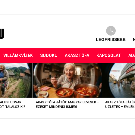
LEGFRISSEBB
VILLÁMKVÍZEK
SUDOKU
AKASZTÓFA
KAPCSOLAT
AD
FALUSI UDVAR
AKASZTÓFA JÁTÉK: MAGYAR LEVESEK –
AKASZTÓFA JÁTÉK
OT TALÁLSZ KI?
EZEKET MINDENKI ISMERI
ÜZLETEK – EMLÉK