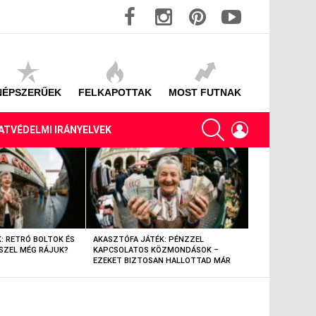
facebook
instagram
pinterest
youtube
NÉPSZERŰEK
FELKAPOTTAK
MOST FUTNAK
SEARCH
LOGIN
ATVÉDELMI IRÁNYELVEK
: RETRÓ BOLTOK ÉS
AKASZTÓFA JÁTÉK: PÉNZZEL
AKASZTÓFA JÁT
SZEL MÉG RÁJUK?
KAPCSOLATOS KÖZMONDÁSOK –
TÁRGYAK – EML
EZEKET BIZTOSAN HALLOTTAD MÁR