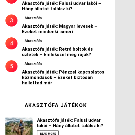
Akasztófa játék: Falusi udvar lakói –
Hány állatot találsz ki?
Akasztófa
Akasztófa játék: Magyar levesek –
Ezeket mindenki ismeri
Akasztófa
Akasztófa játék: Retró boltok és
üzletek – Emlékszel még rájuk?
Akasztófa
Akasztófa játék: Pénzzel kapcsolatos
közmondások – Ezeket biztosan
hallottad már
AKASZTÓFA JÁTÉKOK
Akasztófa játék: Falusi udvar
lakói – Hány állatot találsz ki?
READ MORE