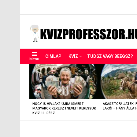
CÍMLAP
KVÍZ
TUDSZ VAGY BEÉGSZ?
Menu
LEGUTÓBBIAK
HOGY IS HÍVJÁK? ÚJRA ISMERT
AKASZTÓFA JÁTÉK: 
MAGYAROK KERESZTNEVEIT KERESSÜK
LAKÓI – HÁNY ÁLLAT
KVÍZ 11. RÉSZ