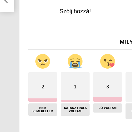
Szólj hozzá!
MIL
2
1
3
NEM
KATASZTRÓFA
JÓ VOLTAM
REMEKELTEM
VOLTAM