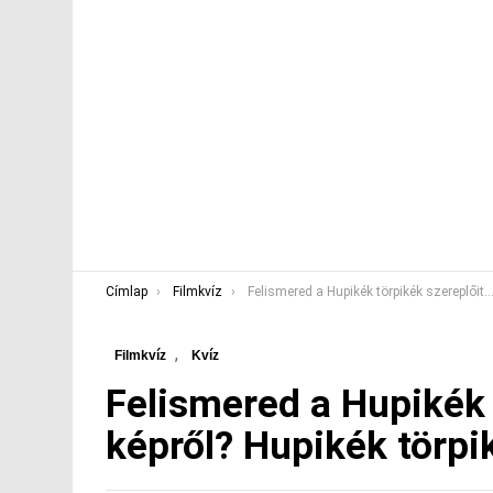
You are here:
Címlap
Filmkvíz
Felismered a Hupikék törpikék szereplőit képről? Hupikék törpikék KVÍZ
,
Filmkvíz
Kvíz
Felismered a Hupikék 
képről? Hupikék törpi