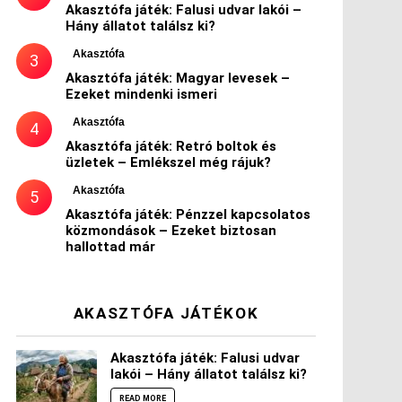
Akasztófa játék: Falusi udvar lakói –
Hány állatot találsz ki?
Akasztófa
Akasztófa játék: Magyar levesek –
Ezeket mindenki ismeri
Akasztófa
Akasztófa játék: Retró boltok és
üzletek – Emlékszel még rájuk?
Akasztófa
Akasztófa játék: Pénzzel kapcsolatos
közmondások – Ezeket biztosan
hallottad már
AKASZTÓFA JÁTÉKOK
Akasztófa játék: Falusi udvar
lakói – Hány állatot találsz ki?
READ MORE