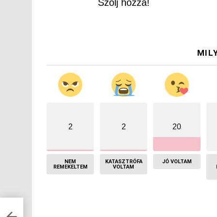
Szólj hozzá!
MIL
2
2
20
NEM
KATASZTRÓFA
JÓ VOLTAM
REMEKELTEM
VOLTAM