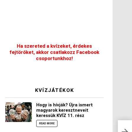
Ha szereted a kvízeket, érdekes
fejtörőket, akkor csatlakozz Facebook
csoportunkhoz!
KVÍZJÁTÉKOK
Hogy is hívják? Újra ismert
magyarok keresztneveit
keressük KVÍZ 11. rész
READ MORE
Kala