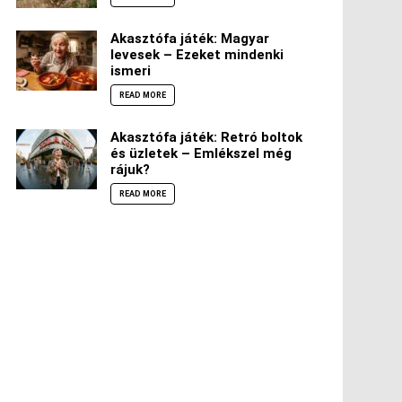
Akasztófa játék: Magyar
levesek – Ezeket mindenki
ismeri
READ MORE
Akasztófa játék: Retró boltok
és üzletek – Emlékszel még
rájuk?
READ MORE