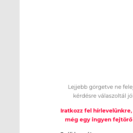
Lejjebb görgetve ne fel
kérdésre válaszoltál j
Iratkozz fel hírlevelünkre
még egy ingyen fejtörő 