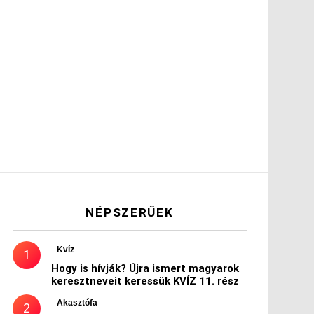
NÉPSZERŰEK
Kvíz
Hogy is hívják? Újra ismert magyarok
keresztneveit keressük KVÍZ 11. rész
Akasztófa