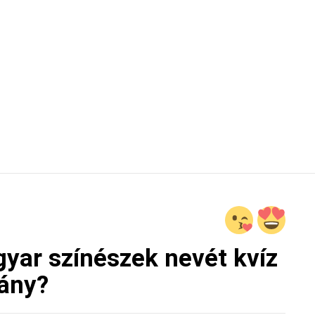
gyar színészek nevét kvíz
vány?