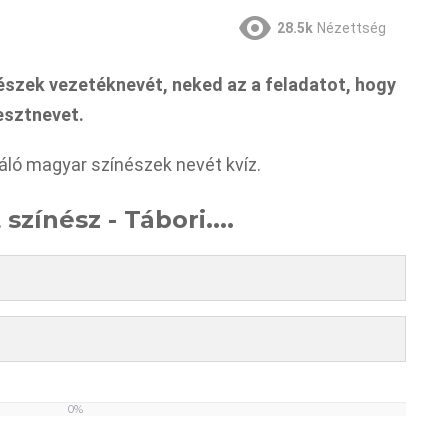
28.5k
Nézettség
szek vezetéknevét, neked az a feladatot, hogy
esztnevet.
váló magyar színészek nevét kvíz.
színész - Tábori....
0%