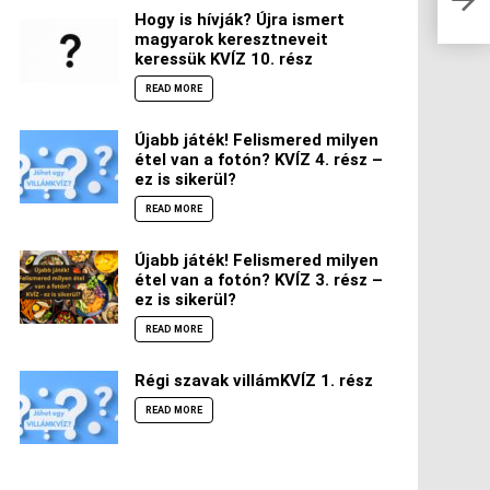
mind
Hogy is hívják? Újra ismert
magyarok keresztneveit
keressük KVÍZ 10. rész
READ MORE
Újabb játék! Felismered milyen
étel van a fotón? KVÍZ 4. rész –
ez is sikerül?
READ MORE
Újabb játék! Felismered milyen
étel van a fotón? KVÍZ 3. rész –
ez is sikerül?
READ MORE
Régi szavak villámKVÍZ 1. rész
READ MORE