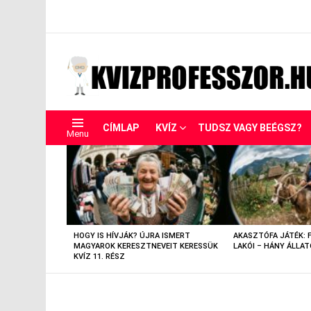
CÍMLAP
KVÍZ
TUDSZ VAGY BEÉGSZ?
Menu
LEGUTÓBBIAK
HOGY IS HÍVJÁK? ÚJRA ISMERT
AKASZTÓFA JÁTÉK: 
MAGYAROK KERESZTNEVEIT KERESSÜK
LAKÓI – HÁNY ÁLLAT
KVÍZ 11. RÉSZ