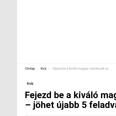
You are here:
Címlap
Kvíz
Fejezd be a kiváló magyar színészek nevét kvíz – jöhet újabb 5 feladvány?
Kvíz
Fejezd be a kiváló ma
– jöhet újabb 5 felad