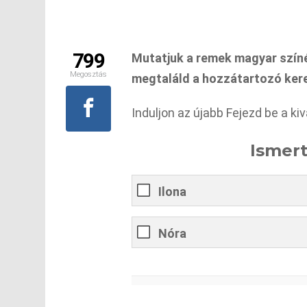
799
Mutatjuk a remek magyar színé
Megosztás
megtaláld a hozzátartozó ker
Induljon az újabb Fejezd be a ki
Ismert 
Ilona
Nóra
0
%