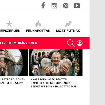
facebook
instagram
pinterest
youtube
NÉPSZERŰEK
FELKAPOTTAK
MOST FUTNAK
SEARCH
LOGIN
ATVÉDELMI IRÁNYELVEK
: RETRÓ BOLTOK ÉS
AKASZTÓFA JÁTÉK: PÉNZZEL
AKASZTÓFA JÁT
SZEL MÉG RÁJUK?
KAPCSOLATOS KÖZMONDÁSOK –
TÁRGYAK – EML
EZEKET BIZTOSAN HALLOTTAD MÁR