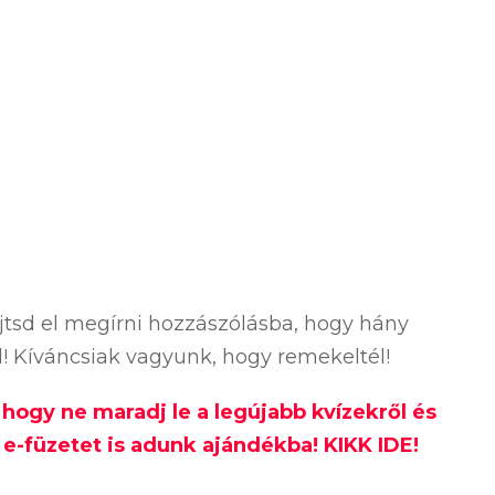
ejtsd el megírni hozzászólásba, hogy hány
ól! Kíváncsiak vagyunk, hogy remekeltél!
, hogy ne maradj le a legújabb kvízekről és
e-füzetet is adunk ajándékba! KIKK IDE!