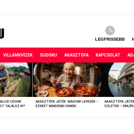
LEGFRISSEBB
VILLÁMKVÍZEK
SUDOKU
AKASZTÓFA
KAPCSOLAT
AD
FALUSI UDVAR
AKASZTÓFA JÁTÉK: MAGYAR LEVESEK –
AKASZTÓFA JÁTÉK
OT TALÁLSZ KI?
EZEKET MINDENKI ISMERI
ÜZLETEK – EMLÉK