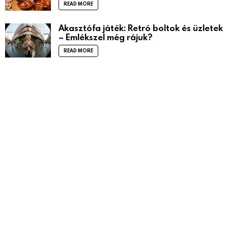
READ MORE
Akasztófa játék: Retró boltok és üzletek
– Emlékszel még rájuk?
READ MORE