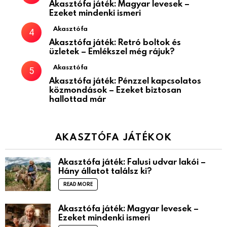
Akasztófa játék: Magyar levesek –
Ezeket mindenki ismeri
Akasztófa
Akasztófa játék: Retró boltok és
üzletek – Emlékszel még rájuk?
Akasztófa
Akasztófa játék: Pénzzel kapcsolatos
közmondások – Ezeket biztosan
hallottad már
AKASZTÓFA JÁTÉKOK
Akasztófa játék: Falusi udvar lakói –
Hány állatot találsz ki?
READ MORE
Akasztófa játék: Magyar levesek –
Ezeket mindenki ismeri