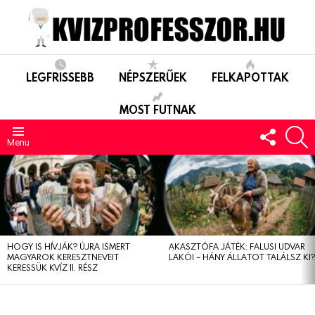
LEGFRISSEBB
NÉPSZERŰEK
FELKAPOTTAK
MOST FUTNAK
FOLLO
S
US
Menu
LEGUTÓBBIAK
HOGY IS HÍVJÁK? ÚJRA ISMERT
AKASZTÓFA JÁTÉK: FALUSI UDVAR
MAGYAROK KERESZTNEVEIT
LAKÓI – HÁNY ÁLLATOT TALÁLSZ KI
KERESSÜK KVÍZ 11. RÉSZ