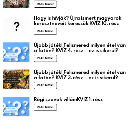
READ MORE
Hogy is hívják? Újra ismert magyarok
keresztneveit keressük KVÍZ 10. rész
READ MORE
Újabb játék! Felismered milyen étel van
a fotón? KVÍZ 4. rész – ez is sikerül?
READ MORE
Újabb játék! Felismered milyen étel van
a fotón? KVÍZ 3. rész – ez is sikerül?
READ MORE
Régi szavak villámKVÍZ 1. rész
READ MORE