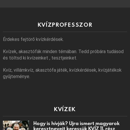
KVÍZPROFESSZOR
Érdekes fejtörő kvízkérdések.
Kvízek, akasztófák minden témában. Tedd próbára tudásod
és töltsd ki kvízeinket , tesztjeinket.
Kvíz, villámkvíz, akasztófa játék, kvízkérdések, kvízjátékok
gyűjteménye.
KVÍZEK
Hogy is hívják? Újra ismert magyarok
keresztneveit keressük KVÍZ 11. rész