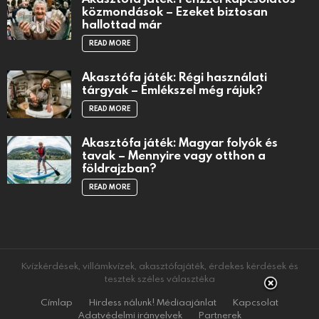
közmondások – Ezeket biztosan
hallottad már
READ MORE
Akasztófa játék: Régi használati
tárgyak – Emlékszel még rájuk?
READ MORE
Akasztófa játék: Magyar folyók és
tavak – Mennyire vagy otthon a
földrajzban?
READ MORE
Kvízkérdések, villámkvízek, akasztófajáték, érdekes kérdések és
tesztek széles választéka
Címlap
Hirdess nálunk! Médiaajánlat
Kapcsolat
Adatvédelmi irányelvek
Partnerek