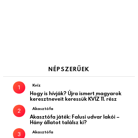
NÉPSZERŰEK
Kvíz
Hogy is hívják? Újra ismert magyarok
keresztneveit keressük KVÍZ 11. rész
Akasztófa
Akasztófa játék: Falusi udvar lakói –
Hány állatot találsz ki?
Akasztófa