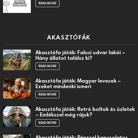
READ MORE
AKASZTÓFÁK
Akasztófa játék: Falusi udvar lakói –
Hány állatot találsz ki?
READ MORE
Akasztófa játék: Magyar levesek –
Ezeket mindenki ismeri
READ MORE
Akasztófa játék: Retró boltok és üzletek
– Emlékszel még rájuk?
READ MORE
Akasztófa játék: Pénzzel kapcsolatos