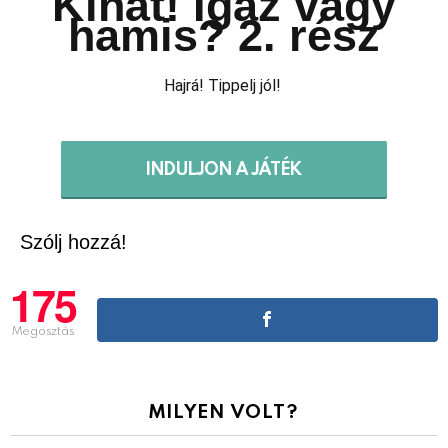
Kínát! Igaz vagy
hamis? 2. rész
Hajrá! Tippelj jól!
INDULJON A JÁTÉK
Szólj hozzá!
175
Megosztás
MILYEN VOLT?