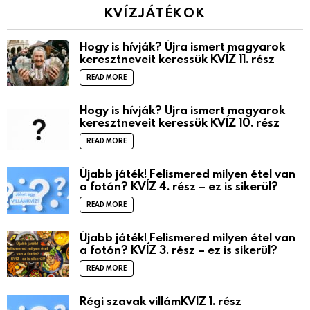
KVÍZJÁTÉKOK
Hogy is hívják? Újra ismert magyarok
keresztneveit keressük KVÍZ 11. rész
READ MORE
Hogy is hívják? Újra ismert magyarok
keresztneveit keressük KVÍZ 10. rész
READ MORE
Újabb játék! Felismered milyen étel van
a fotón? KVÍZ 4. rész – ez is sikerül?
READ MORE
Újabb játék! Felismered milyen étel van
a fotón? KVÍZ 3. rész – ez is sikerül?
READ MORE
Régi szavak villámKVÍZ 1. rész