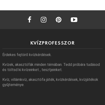
facebook
instagram
pinterest
youtube
KVÍZPROFESSZOR
Érdekes fejtörő kvízkérdések.
Kvízek, akasztófák minden témában. Tedd próbára tudásod
és töltsd ki kvízeinket , tesztjeinket.
Kvíz, villámkvíz, akasztófa játék, kvízkérdések, kvízjátékok
gyűjteménye.