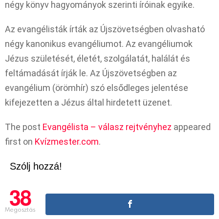
négy könyv hagyományok szerinti íróinak egyike.
Az evangélisták írták az Újszövetségben olvasható
négy kanonikus evangéliumot. Az evangéliumok
Jézus születését, életét, szolgálatát, halálát és
feltámadását írják le. Az Újszövetségben az
evangélium (örömhír) szó elsődleges jelentése
kifejezetten a Jézus által hirdetett üzenet.
The post
Evangélista – válasz rejtvényhez
appeared
first on
Kvízmester.com
.
Szólj hozzá!
38
Megosztás