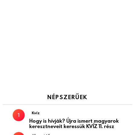
NÉPSZERŰEK
Kvíz
Hogy is hívják? Újra ismert magyarok
keresztneveit keressük KVÍZ 11. rész