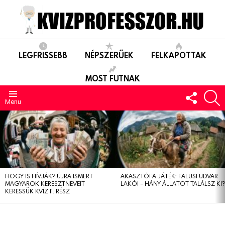
LEGFRISSEBB
NÉPSZERŰEK
FELKAPOTTAK
MOST FUTNAK
FOLLO
S
US
Menu
LEGUTÓBBIAK
HOGY IS HÍVJÁK? ÚJRA ISMERT
AKASZTÓFA JÁTÉK: FALUSI UDVAR
MAGYAROK KERESZTNEVEIT
LAKÓI – HÁNY ÁLLATOT TALÁLSZ KI
KERESSÜK KVÍZ 11. RÉSZ