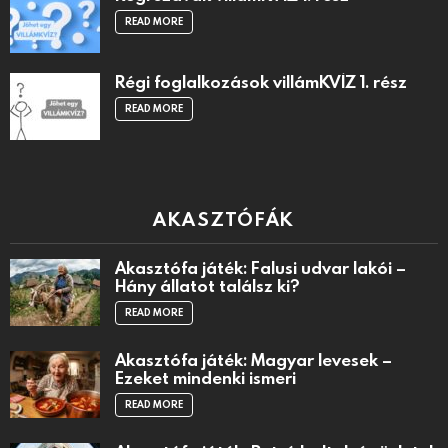
READ MORE
Régi foglalkozások villámKVÍZ 1. rész
READ MORE
AKASZTÓFÁK
Akasztófa játék: Falusi udvar lakói –
Hány állatot találsz ki?
READ MORE
Akasztófa játék: Magyar levesek –
Ezeket mindenki ismeri
READ MORE