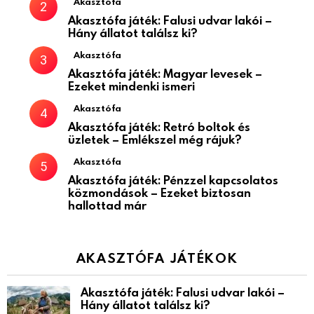
Akasztófa
Akasztófa játék: Falusi udvar lakói –
Hány állatot találsz ki?
Akasztófa
Akasztófa játék: Magyar levesek –
Ezeket mindenki ismeri
Akasztófa
Akasztófa játék: Retró boltok és
üzletek – Emlékszel még rájuk?
Akasztófa
Akasztófa játék: Pénzzel kapcsolatos
közmondások – Ezeket biztosan
hallottad már
AKASZTÓFA JÁTÉKOK
Akasztófa játék: Falusi udvar lakói –
Hány állatot találsz ki?