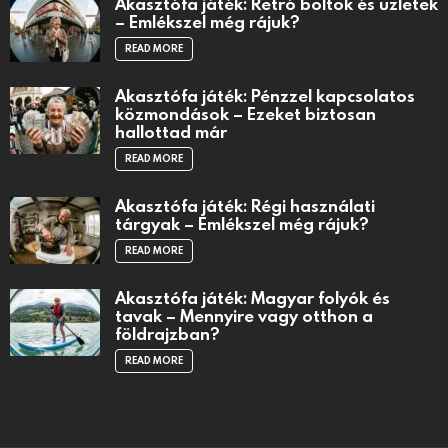
Akasztófa játék: Retró boltok és üzletek
– Emlékszel még rájuk?
READ MORE
Akasztófa játék: Pénzzel kapcsolatos
közmondások – Ezeket biztosan
hallottad már
READ MORE
Akasztófa játék: Régi használati
tárgyak – Emlékszel még rájuk?
READ MORE
Akasztófa játék: Magyar folyók és
tavak – Mennyire vagy otthon a
földrajzban?
READ MORE