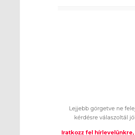
0
%
Lejjebb görgetve ne fel
kérdésre válaszoltál j
Iratkozz fel hírlevelünkre