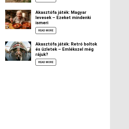
Akasztófa játék: Magyar
levesek – Ezeket mindenki
ismeri
READ MORE
Akasztófa játék: Retró boltok
és üzletek – Emlékszel még
rájuk?
READ MORE