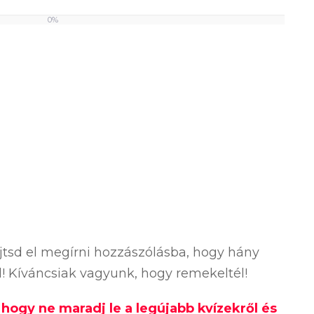
0%
ejtsd el megírni hozzászólásba, hogy hány
ól! Kíváncsiak vagyunk, hogy remekeltél!
, hogy ne maradj le a legújabb kvízekről és