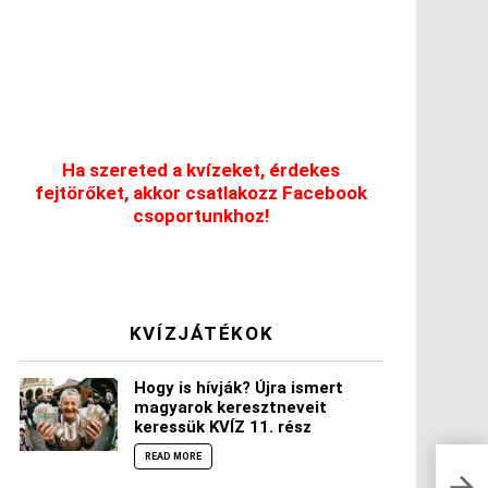
Ha szereted a kvízeket, érdekes
fejtörőket, akkor csatlakozz Facebook
csoportunkhoz!
KVÍZJÁTÉKOK
Hogy is hívják? Újra ismert
magyarok keresztneveit
keressük KVÍZ 11. rész
READ MORE
Elég