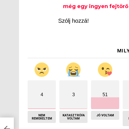
még egy ingyen fejtörő 
Szólj hozzá!
MIL
4
3
51
NEM
KATASZTRÓFA
JÓ VOLTAM
REMEKELTEM
VOLTAM
ák?