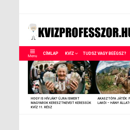
CÍMLAP
KVÍZ
TUDSZ VAGY BEÉGSZ?
Menu
LEGUTÓBBIAK
HOGY IS HÍVJÁK? ÚJRA ISMERT
AKASZTÓFA JÁTÉK: 
MAGYAROK KERESZTNEVEIT KERESSÜK
LAKÓI – HÁNY ÁLLAT
KVÍZ 11. RÉSZ