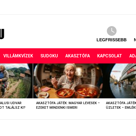
LEGFRISSEBB
VILLÁMKVÍZEK
SUDOKU
AKASZTÓFA
KAPCSOLAT
AD
FALUSI UDVAR
AKASZTÓFA JÁTÉK: MAGYAR LEVESEK –
AKASZTÓFA JÁTÉK
OT TALÁLSZ KI?
EZEKET MINDENKI ISMERI
ÜZLETEK – EMLÉK