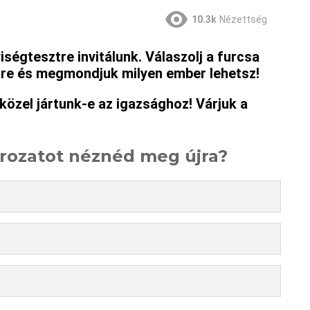
10.3k
Nézettség
ségtesztre invitálunk. Válaszolj a furcsa
-re és megmondjuk milyen ember lehetsz!
özel jártunk-e az igazsághoz! Várjuk a
orozatot néznéd meg újra?