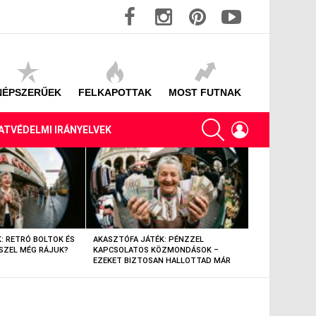
facebook
instagram
pinterest
youtube
NÉPSZERŰEK
FELKAPOTTAK
MOST FUTNAK
SEARCH
LOGIN
ATVÉDELMI IRÁNYELVEK
: RETRÓ BOLTOK ÉS
AKASZTÓFA JÁTÉK: PÉNZZEL
AKASZTÓFA JÁT
SZEL MÉG RÁJUK?
KAPCSOLATOS KÖZMONDÁSOK –
TÁRGYAK – EML
EZEKET BIZTOSAN HALLOTTAD MÁR