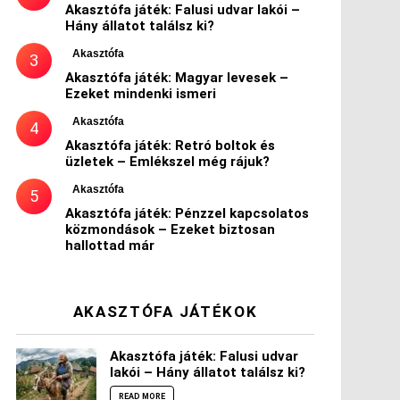
Akasztófa játék: Falusi udvar lakói –
Hány állatot találsz ki?
Akasztófa
Akasztófa játék: Magyar levesek –
Ezeket mindenki ismeri
Akasztófa
Akasztófa játék: Retró boltok és
üzletek – Emlékszel még rájuk?
Akasztófa
Akasztófa játék: Pénzzel kapcsolatos
közmondások – Ezeket biztosan
hallottad már
AKASZTÓFA JÁTÉKOK
Akasztófa játék: Falusi udvar
lakói – Hány állatot találsz ki?
READ MORE