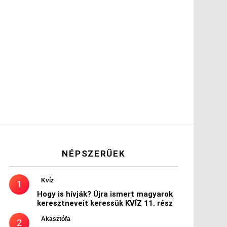
NÉPSZERŰEK
Kvíz
Hogy is hívják? Újra ismert magyarok
keresztneveit keressük KVÍZ 11. rész
Akasztófa