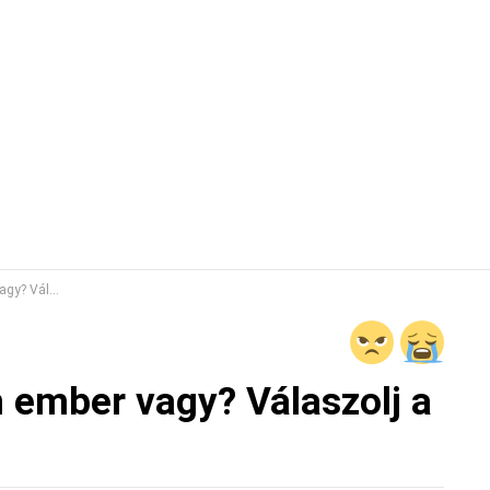
désekre! TESZT
n ember vagy? Válaszolj a