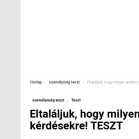
You are here:
Címlap
személyiség teszt
Eltaláljuk, hogy milyen ember vagy? Válaszolj a kér
,
személyiség teszt
Teszt
Eltaláljuk, hogy milye
kérdésekre! TESZT