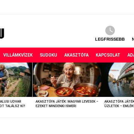
LEGFRISSEBB
VILLÁMKVÍZEK
SUDOKU
AKASZTÓFA
KAPCSOLAT
AD
FALUSI UDVAR
AKASZTÓFA JÁTÉK: MAGYAR LEVESEK –
AKASZTÓFA JÁTÉK
OT TALÁLSZ KI?
EZEKET MINDENKI ISMERI
ÜZLETEK – EMLÉK