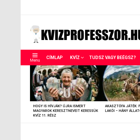
CÍMLAP
KVÍZ
TUDSZ VAGY BEÉGSZ?
Menu
LEGUTÓBBIAK
HOGY IS HÍVJÁK? ÚJRA ISMERT
AKASZTÓFA JÁTÉK: 
MAGYAROK KERESZTNEVEIT KERESSÜK
LAKÓI – HÁNY ÁLLAT
KVÍZ 11. RÉSZ