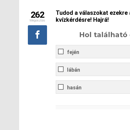
Tudod a válaszokat ezekre a
262
kvízkérdésre! Hajrá!
Megosztás
Hol találhat
fején
lábán
hasán
0
%