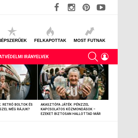
facebook
instagram
pinterest
youtube
NÉPSZERŰEK
FELKAPOTTAK
MOST FUTNAK
SEARCH
LOGIN
ATVÉDELMI IRÁNYELVEK
: RETRÓ BOLTOK ÉS
AKASZTÓFA JÁTÉK: PÉNZZEL
AKASZTÓFA JÁT
SZEL MÉG RÁJUK?
KAPCSOLATOS KÖZMONDÁSOK –
TÁRGYAK – EML
EZEKET BIZTOSAN HALLOTTAD MÁR