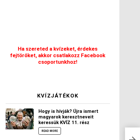
Ha szereted a kvízeket, érdekes
fejtörőket, akkor csatlakozz Facebook
csoportunkhoz!
KVÍZJÁTÉKOK
Hogy is hívják? Újra ismert
magyarok keresztneveit
keressük KVÍZ 11. rész
READ MORE
Megu