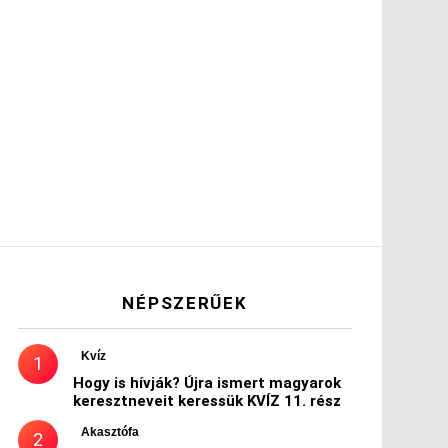
NÉPSZERŰEK
Kvíz
Hogy is hívják? Újra ismert magyarok
keresztneveit keressük KVÍZ 11. rész
Akasztófa