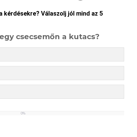
 kérdésekre? Válaszolj jól mind az 5
ó egy csecsemőn a kutacs?
0%