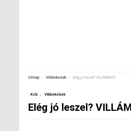
You are here:
Címlap
Villámkvízek
Elég jó leszel? VILLÁMKVÍZ
,
Kvíz
Villámkvízek
Elég jó leszel? VILLÁ