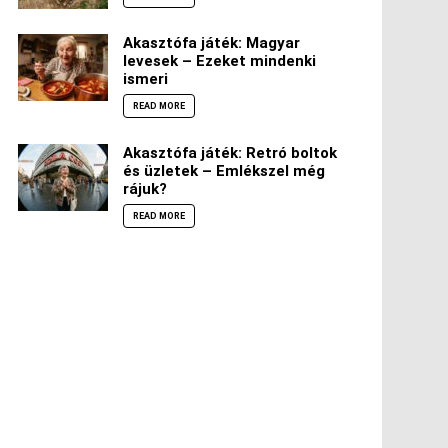
Akasztófa játék: Magyar
levesek – Ezeket mindenki
ismeri
READ MORE
Akasztófa játék: Retró boltok
és üzletek – Emlékszel még
rájuk?
READ MORE