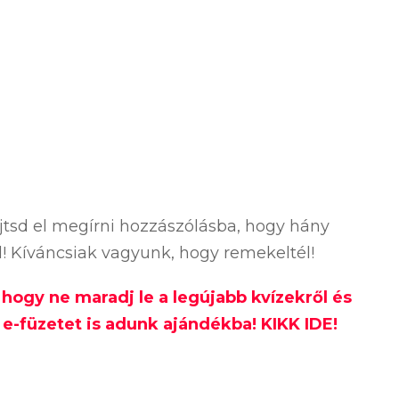
ejtsd el megírni hozzászólásba, hogy hány
ól! Kíváncsiak vagyunk, hogy remekeltél!
, hogy ne maradj le a legújabb kvízekről és
e-füzetet is adunk ajándékba! KIKK IDE!