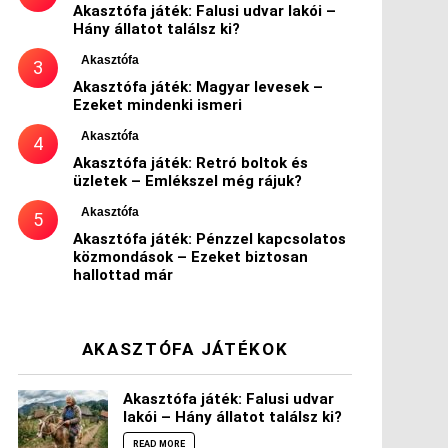
Akasztófa játék: Falusi udvar lakói –
Hány állatot találsz ki?
Akasztófa
Akasztófa játék: Magyar levesek –
Ezeket mindenki ismeri
Akasztófa
Akasztófa játék: Retró boltok és
üzletek – Emlékszel még rájuk?
Akasztófa
Akasztófa játék: Pénzzel kapcsolatos
közmondások – Ezeket biztosan
hallottad már
AKASZTÓFA JÁTÉKOK
Akasztófa játék: Falusi udvar
lakói – Hány állatot találsz ki?
READ MORE