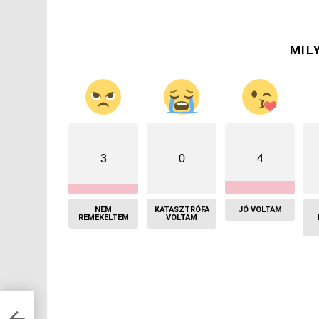
MIL
3
0
4
NEM
KATASZTRÓFA
JÓ VOLTAM
REMEKELTEM
VOLTAM
aló a