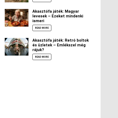
Akasztófa játék: Magyar
levesek – Ezeket mindenki
ismeri
READ MORE
Akasztófa játék: Retró boltok
és üzletek – Emlékszel még
rájuk?
READ MORE