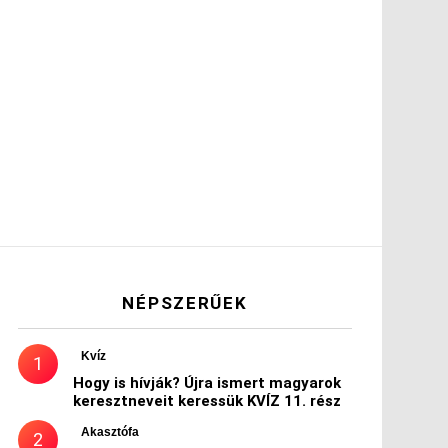
NÉPSZERŰEK
Kvíz
Hogy is hívják? Újra ismert magyarok
keresztneveit keressük KVÍZ 11. rész
Akasztófa