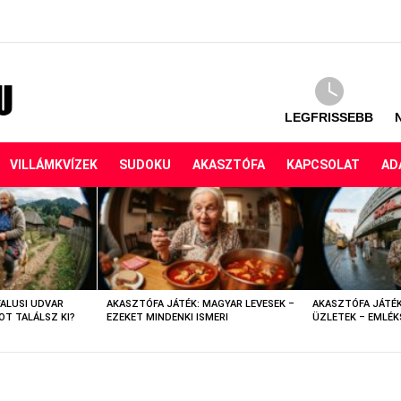
LEGFRISSEBB
VILLÁMKVÍZEK
SUDOKU
AKASZTÓFA
KAPCSOLAT
AD
FALUSI UDVAR
AKASZTÓFA JÁTÉK: MAGYAR LEVESEK –
AKASZTÓFA JÁTÉK
OT TALÁLSZ KI?
EZEKET MINDENKI ISMERI
ÜZLETEK – EMLÉK