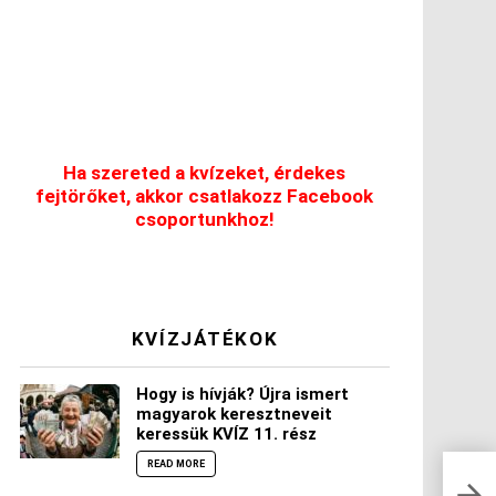
Ha szereted a kvízeket, érdekes
fejtörőket, akkor csatlakozz Facebook
csoportunkhoz!
KVÍZJÁTÉKOK
Hogy is hívják? Újra ismert
magyarok keresztneveit
keressük KVÍZ 11. rész
READ MORE
Öt n