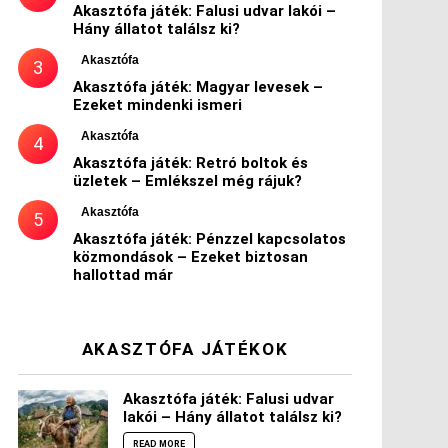
Akasztófa játék: Falusi udvar lakói –
Hány állatot találsz ki?
Akasztófa
Akasztófa játék: Magyar levesek –
Ezeket mindenki ismeri
Akasztófa
Akasztófa játék: Retró boltok és
üzletek – Emlékszel még rájuk?
Akasztófa
Akasztófa játék: Pénzzel kapcsolatos
közmondások – Ezeket biztosan
hallottad már
AKASZTÓFA JÁTÉKOK
Akasztófa játék: Falusi udvar
lakói – Hány állatot találsz ki?
READ MORE