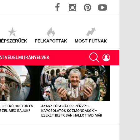
facebook
instagram
pinterest
youtube
NÉPSZERŰEK
FELKAPOTTAK
MOST FUTNAK
SEARCH
LOGIN
ATVÉDELMI IRÁNYELVEK
: RETRÓ BOLTOK ÉS
AKASZTÓFA JÁTÉK: PÉNZZEL
AKASZTÓFA JÁT
SZEL MÉG RÁJUK?
KAPCSOLATOS KÖZMONDÁSOK –
TÁRGYAK – EML
EZEKET BIZTOSAN HALLOTTAD MÁR