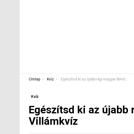
You are here:
Címlap
Kvíz
Egészítsd ki az újabb régi magyar filmcímeket! Villámkvíz
Kvíz
Egészítsd ki az újabb
Villámkvíz