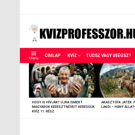
CÍMLAP
KVÍZ
TUDSZ VAGY BEÉGSZ?
Menu
LEGUTÓBBIAK
HOGY IS HÍVJÁK? ÚJRA ISMERT
AKASZTÓFA JÁTÉK: 
MAGYAROK KERESZTNEVEIT KERESSÜK
LAKÓI – HÁNY ÁLLAT
KVÍZ 11. RÉSZ