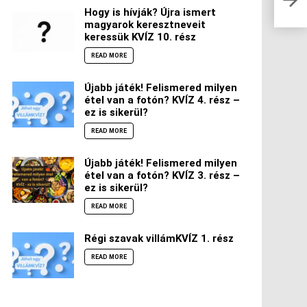
össz
Hogy is hívják? Újra ismert
magyarok keresztneveit
keressük KVÍZ 10. rész
READ MORE
Újabb játék! Felismered milyen
étel van a fotón? KVÍZ 4. rész –
ez is sikerül?
READ MORE
Újabb játék! Felismered milyen
étel van a fotón? KVÍZ 3. rész –
ez is sikerül?
READ MORE
Régi szavak villámKVÍZ 1. rész
READ MORE