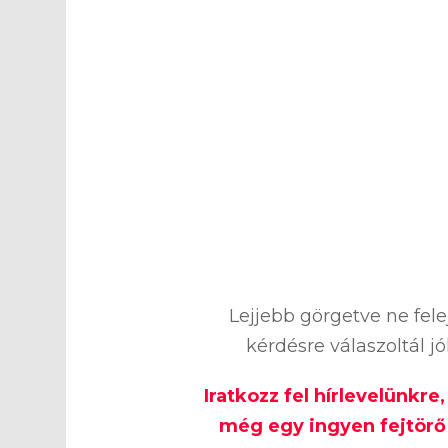
%
Lejjebb görgetve ne fel
kérdésre válaszoltál j
Iratkozz fel hírlevelünkre
még egy ingyen fejtörő 