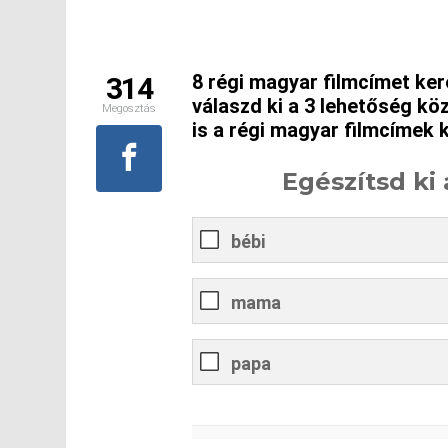
8 régi magyar filmcímet ker
314
válaszd ki a 3 lehetőség közü
Megosztás
is a régi magyar filmcímek k
Egészítsd ki a 
bébi
mama
papa
0