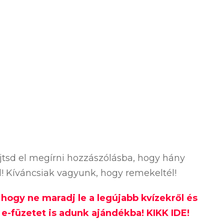
ejtsd el megírni hozzászólásba, hogy hány
ól! Kíváncsiak vagyunk, hogy remekeltél!
, hogy ne maradj le a legújabb kvízekről és
e-füzetet is adunk ajándékba! KIKK IDE!