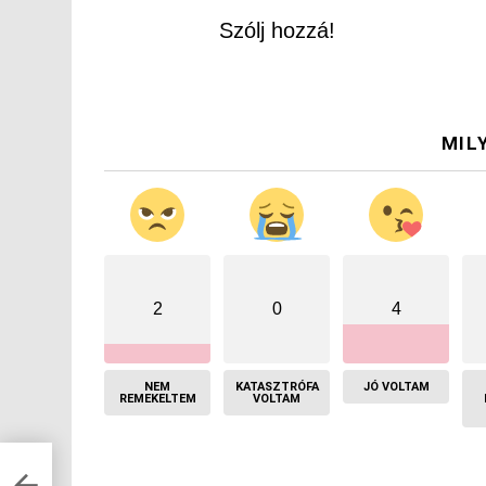
Szólj hozzá!
MIL
2
0
4
NEM
KATASZTRÓFA
JÓ VOLTAM
REMEKELTEM
VOLTAM
k