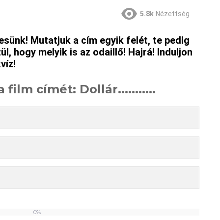
5.8k
Nézettség
esünk! Mutatjuk a cím egyik felét, te pedig
l, hogy melyik is az odaillő! Hajrá! Induljon
víz!
film címét: Dollár...........
0%