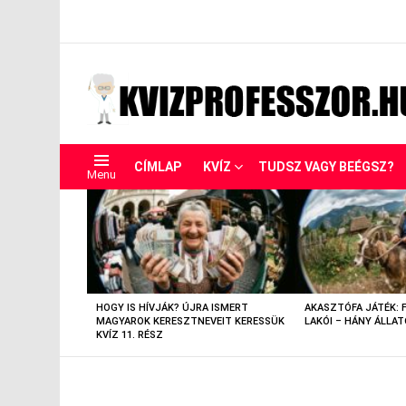
CÍMLAP
KVÍZ
TUDSZ VAGY BEÉGSZ?
Menu
LEGUTÓBBIAK
HOGY IS HÍVJÁK? ÚJRA ISMERT
AKASZTÓFA JÁTÉK: 
MAGYAROK KERESZTNEVEIT KERESSÜK
LAKÓI – HÁNY ÁLLAT
KVÍZ 11. RÉSZ