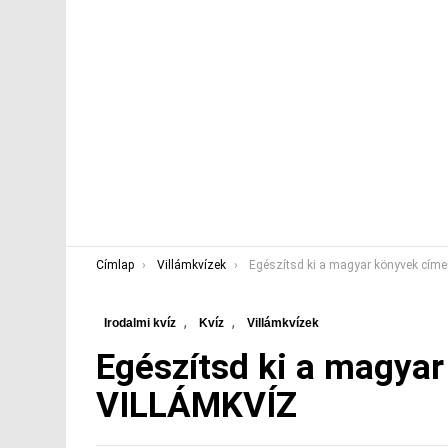
You are here:
Címlap
Villámkvízek
Egészítsd ki a magyar könyvek címeit! VILLÁMK
,
,
Irodalmi kvíz
Kvíz
Villámkvízek
Egészítsd ki a magyar
VILLÁMKVÍZ