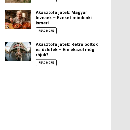
Akasztófa játék: Magyar
levesek – Ezeket mindenki
ismeri
READ MORE
Akasztófa játék: Retró boltok
és üzletek – Emlékszel még
rájuk?
READ MORE