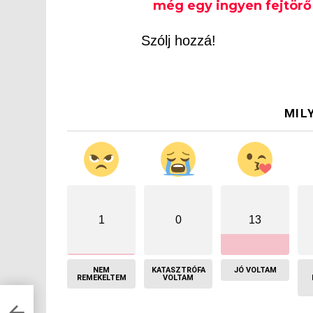
még egy ingyen fejtörő 
Szólj hozzá!
MIL
1
0
13
NEM
KATASZTRÓFA
JÓ VOLTAM
REMEKELTEM
VOLTAM