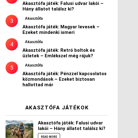
Akasztófa játék: Falusi udvar lakói –
Hány állatot találsz ki?
Akasztófa
Akasztófa játék: Magyar levesek –
Ezeket mindenki ismeri
Akasztófa
Akasztófa játék: Retró boltok és
üzletek – Emlékszel még rájuk?
Akasztófa
Akasztófa játék: Pénzzel kapcsolatos
közmondások – Ezeket biztosan
hallottad már
AKASZTÓFA JÁTÉKOK
Akasztófa játék: Falusi udvar
lakói – Hány állatot találsz ki?
READ MORE