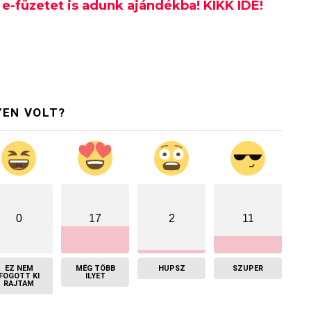
e-füzetet is adunk ajándékba! KIKK IDE!
YEN VOLT?
0
17
2
11
EZ NEM
MÉG TÖBB
HUPSZ
SZUPER
FOGOTT KI
ILYET
RAJTAM