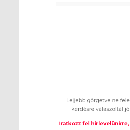
0
%
Lejjebb görgetve ne fel
kérdésre válaszoltál j
Iratkozz fel hírlevelünkre