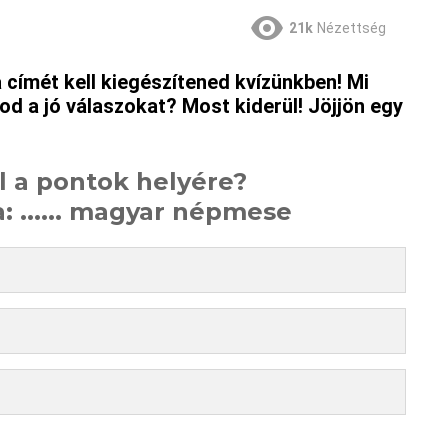
21k
Nézettség
címét kell kiegészítened kvízünkben! Mi
od a jó válaszokat? Most kiderül! Jöjjön egy
l a pontok helyére?
a: ...... magyar népmese