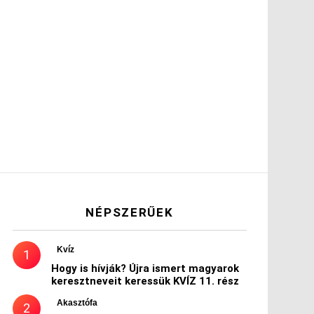
NÉPSZERŰEK
Kvíz
Hogy is hívják? Újra ismert magyarok
keresztneveit keressük KVÍZ 11. rész
Akasztófa