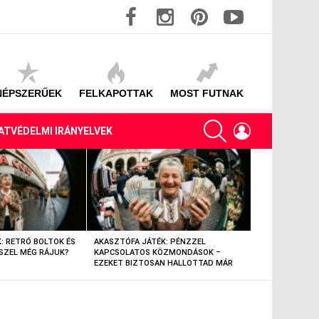
facebook
instagram
pinterest
youtube
NÉPSZERŰEK
FELKAPOTTAK
MOST FUTNAK
SEARCH
LOGIN
ATVÉDELMI IRÁNYELVEK
: RETRÓ BOLTOK ÉS
AKASZTÓFA JÁTÉK: PÉNZZEL
AKASZTÓFA JÁT
SZEL MÉG RÁJUK?
KAPCSOLATOS KÖZMONDÁSOK –
TÁRGYAK – EML
EZEKET BIZTOSAN HALLOTTAD MÁR