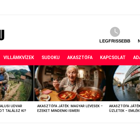
LEGFRISSEBB
VILLÁMKVÍZEK
SUDOKU
AKASZTÓFA
KAPCSOLAT
AD
FALUSI UDVAR
AKASZTÓFA JÁTÉK: MAGYAR LEVESEK –
AKASZTÓFA JÁTÉK
OT TALÁLSZ KI?
EZEKET MINDENKI ISMERI
ÜZLETEK – EMLÉK