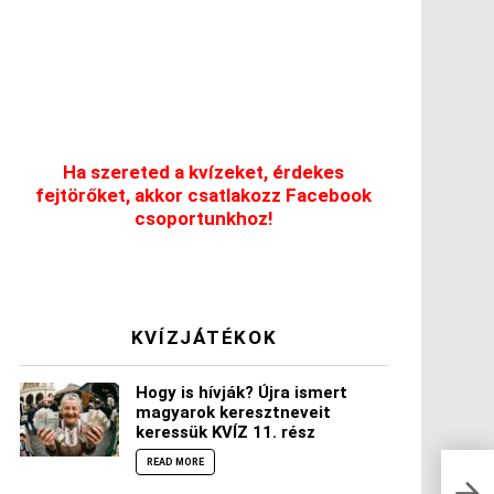
Ha szereted a kvízeket, érdekes
fejtörőket, akkor csatlakozz Facebook
csoportunkhoz!
KVÍZJÁTÉKOK
Hogy is hívják? Újra ismert
magyarok keresztneveit
keressük KVÍZ 11. rész
READ MORE
5 re