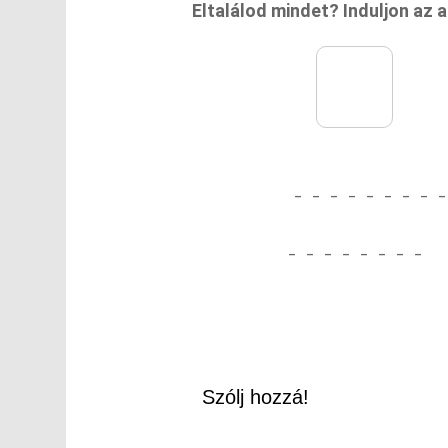
Eltalálod mindet? Induljon az 
_
_
_
_
_
_
_
_
_
_
_
_
_
_
_
_
_
Szólj hozzá!