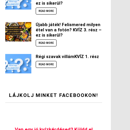
ez is sikerül?
READ MORE
Újabb játék! Felismered milyen
étel van a fotón? KVÍZ 3. rész –
ez is sikerül?
READ MORE
Régi szavak villámKVÍZ 1. rész
READ MORE
LÁJKOLJ MINKET FACEBOOKON!
Van egy jó kvízkérdésed? Küldd el