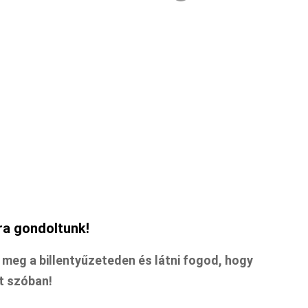
kra gondoltunk!
 meg a billentyűzeteden és látni fogod, hogy
t szóban!