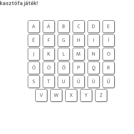
akasztófa játék!
A
Á
B
C
D
E
É
F
G
H
I
Í
J
K
L
M
N
O
Ó
Ö
Ő
P
Q
R
S
T
U
Ú
Ü
Ű
V
W
X
Y
Z