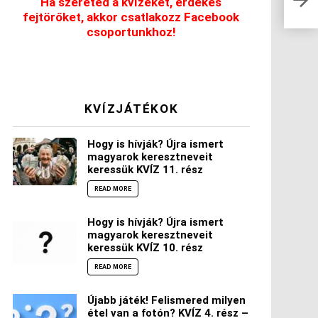
Ha szereted a kvízeket, érdekes
ragy
fejtörőket, akkor csatlakozz Facebook
csoportunkhoz!
KVÍZJÁTÉKOK
Hogy is hívják? Újra ismert
magyarok keresztneveit
keressük KVÍZ 11. rész
READ MORE
Hogy is hívják? Újra ismert
magyarok keresztneveit
keressük KVÍZ 10. rész
READ MORE
Újabb játék! Felismered milyen
étel van a fotón? KVÍZ 4. rész –