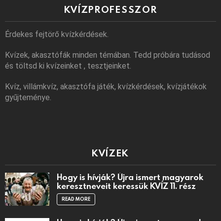
KVÍZPROFESSZOR
Érdekes fejtörő kvízkérdések.
Kvízek, akasztófák minden témában. Tedd próbára tudásod
és töltsd ki kvízeinket , tesztjeinket.
Kvíz, villámkvíz, akasztófa játék, kvízkérdések, kvízjátékok
gyűjteménye.
KVÍZEK
Hogy is hívják? Újra ismert magyarok
keresztneveit keressük KVÍZ 11. rész
READ MORE