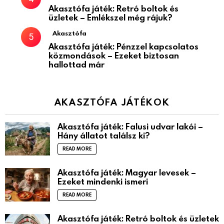
Akasztófa játék: Retró boltok és
üzletek – Emlékszel még rájuk?
Akasztófa
Akasztófa játék: Pénzzel kapcsolatos
közmondások – Ezeket biztosan
hallottad már
AKASZTÓFA JÁTÉKOK
Akasztófa játék: Falusi udvar lakói –
Hány állatot találsz ki?
READ MORE
Akasztófa játék: Magyar levesek –
Ezeket mindenki ismeri
READ MORE
Akasztófa játék: Retró boltok és üzletek