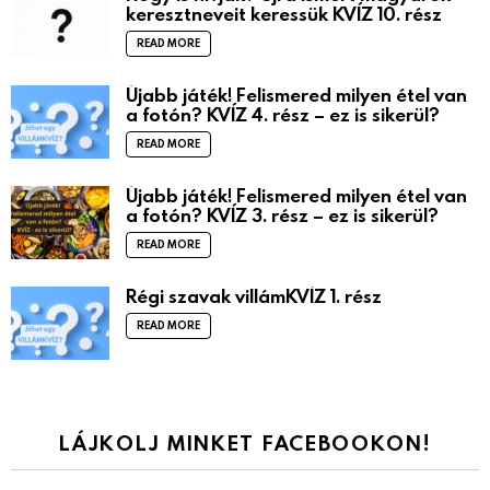
keresztneveit keressük KVÍZ 10. rész
READ MORE
Újabb játék! Felismered milyen étel van
a fotón? KVÍZ 4. rész – ez is sikerül?
READ MORE
Újabb játék! Felismered milyen étel van
a fotón? KVÍZ 3. rész – ez is sikerül?
READ MORE
Régi szavak villámKVÍZ 1. rész
READ MORE
LÁJKOLJ MINKET FACEBOOKON!