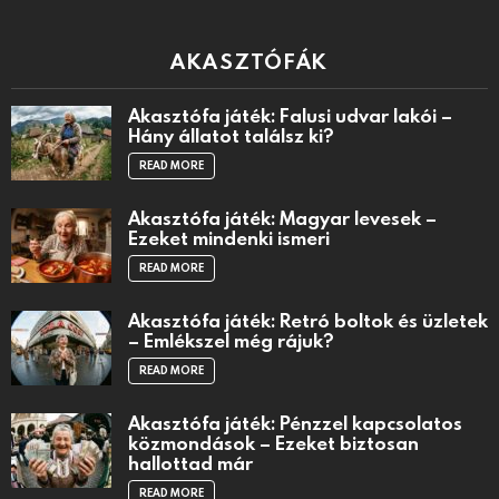
AKASZTÓFÁK
Akasztófa játék: Falusi udvar lakói –
Hány állatot találsz ki?
READ MORE
Akasztófa játék: Magyar levesek –
Ezeket mindenki ismeri
READ MORE
Akasztófa játék: Retró boltok és üzletek
– Emlékszel még rájuk?
READ MORE
Akasztófa játék: Pénzzel kapcsolatos
közmondások – Ezeket biztosan
hallottad már
READ MORE