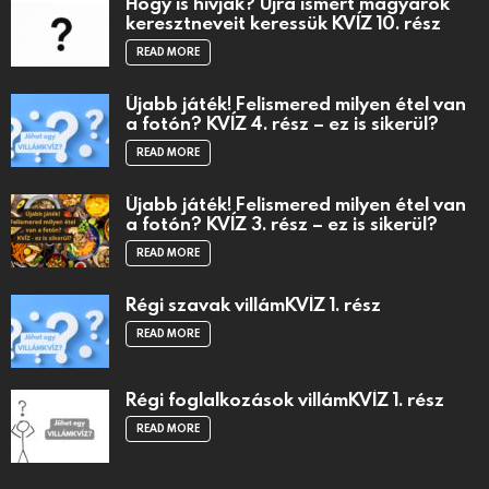
Hogy is hívják? Újra ismert magyarok
keresztneveit keressük KVÍZ 10. rész
READ MORE
Újabb játék! Felismered milyen étel van
a fotón? KVÍZ 4. rész – ez is sikerül?
READ MORE
Újabb játék! Felismered milyen étel van
a fotón? KVÍZ 3. rész – ez is sikerül?
READ MORE
Régi szavak villámKVÍZ 1. rész
READ MORE
Régi foglalkozások villámKVÍZ 1. rész
READ MORE