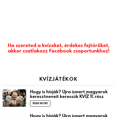
Ha szereted a kvízeket, érdekes fejtörőket,
akkor csatlakozz Facebook csoportunkhoz!
KVÍZJÁTÉKOK
Hogy is hívják? Újra ismert magyarok
keresztneveit keressük KVÍZ 11. rész
READ MORE
Hogy is hívják? Újra ismert magyarok