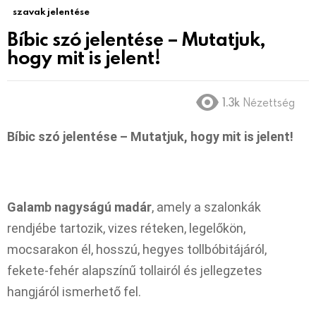
szavak jelentése
Bíbic szó jelentése – Mutatjuk,
hogy mit is jelent!
1.3k
Nézettség
Bíbic szó jelentése – Mutatjuk, hogy mit is jelent!
Galamb nagyságú madár
, amely a szalonkák
rendjébe tartozik, vizes réteken, legelőkön,
mocsarakon él, hosszú, hegyes tollbóbitájáról,
fekete-fehér alapszínű tollairól és jellegzetes
hangjáról ismerhető fel.