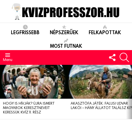
LEGFRISSEBB
NÉPSZERŰEK
FELKAPOTTAK
MOST FUTNAK
FOLLO
S
US
Menu
LEGUTÓBBIAK
HOGY IS HÍVJÁK? ÚJRA ISMERT
AKASZTÓFA JÁTÉK: FALUSI UDVAR
MAGYAROK KERESZTNEVEIT
LAKÓI – HÁNY ÁLLATOT TALÁLSZ KI
KERESSÜK KVÍZ 11. RÉSZ