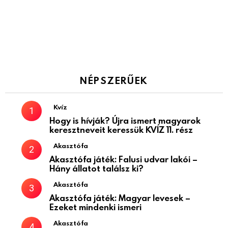
NÉPSZERŰEK
Kvíz
Hogy is hívják? Újra ismert magyarok
keresztneveit keressük KVÍZ 11. rész
Akasztófa
Akasztófa játék: Falusi udvar lakói –
Hány állatot találsz ki?
Akasztófa
Akasztófa játék: Magyar levesek –
Ezeket mindenki ismeri
Akasztófa