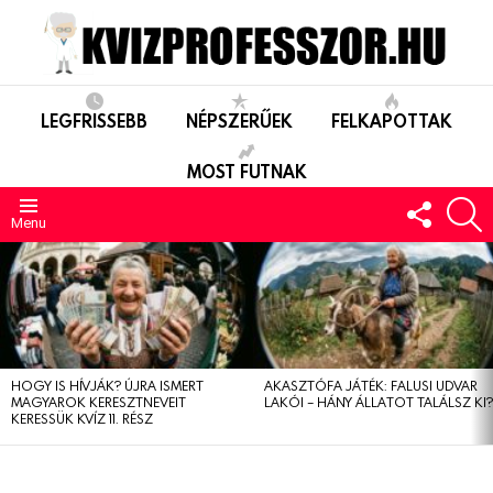
LEGFRISSEBB
NÉPSZERŰEK
FELKAPOTTAK
MOST FUTNAK
FOLLO
S
US
Menu
LEGUTÓBBIAK
HOGY IS HÍVJÁK? ÚJRA ISMERT
AKASZTÓFA JÁTÉK: FALUSI UDVAR
MAGYAROK KERESZTNEVEIT
LAKÓI – HÁNY ÁLLATOT TALÁLSZ KI
KERESSÜK KVÍZ 11. RÉSZ