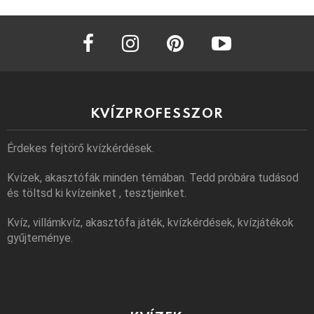
facebook
instagram
pinterest
youtube
KVÍZPROFESSZOR
Érdekes fejtörő kvízkérdések.
Kvízek, akasztófák minden témában. Tedd próbára tudásod
és töltsd ki kvízeinket , tesztjeinket.
Kvíz, villámkvíz, akasztófa játék, kvízkérdések, kvízjátékok
gyűjteménye.