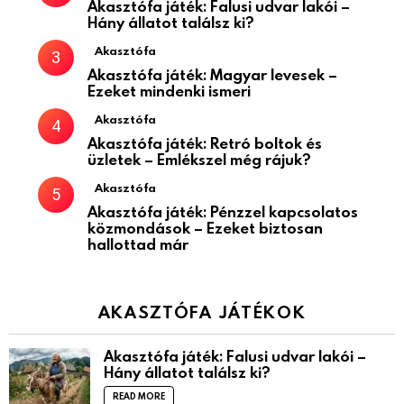
Akasztófa játék: Falusi udvar lakói –
Hány állatot találsz ki?
Akasztófa
Akasztófa játék: Magyar levesek –
Ezeket mindenki ismeri
Akasztófa
Akasztófa játék: Retró boltok és
üzletek – Emlékszel még rájuk?
Akasztófa
Akasztófa játék: Pénzzel kapcsolatos
közmondások – Ezeket biztosan
hallottad már
AKASZTÓFA JÁTÉKOK
Akasztófa játék: Falusi udvar lakói –
Hány állatot találsz ki?
READ MORE