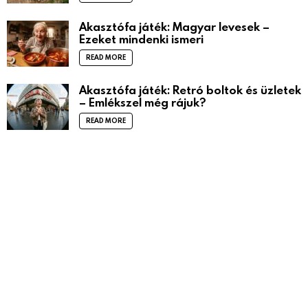
Akasztófa játék: Magyar levesek –
Ezeket mindenki ismeri
READ MORE
Akasztófa játék: Retró boltok és üzletek
– Emlékszel még rájuk?
READ MORE