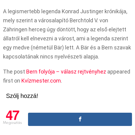
A legismertebb legenda Konrad Justinger krónikája,
mely szerint a városalapító Berchtold V. von
Zähringen herceg úgy döntött, hogy az első elejtett
állatról kell elnevezni a várost, ami a legenda szerint
egy medve (németül Bär) lett. A Bär és a Bern szavak
kapcsolatának nincs nyelvészeti alapja.
The post
Bern folyója – válasz rejtvényhez
appeared
first on
Kvízmester.com
.
Szólj hozzá!
47
Megosztás