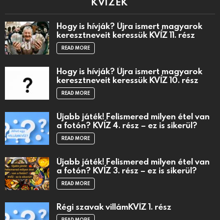
KVÍZEK
Hogy is hívják? Újra ismert magyarok
keresztneveit keressük KVÍZ 11. rész
READ MORE
Hogy is hívják? Újra ismert magyarok
keresztneveit keressük KVÍZ 10. rész
READ MORE
Újabb játék! Felismered milyen étel van
a fotón? KVÍZ 4. rész – ez is sikerül?
READ MORE
Újabb játék! Felismered milyen étel van
a fotón? KVÍZ 3. rész – ez is sikerül?
READ MORE
Régi szavak villámKVÍZ 1. rész
READ MORE