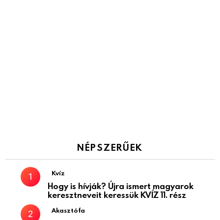
NÉPSZERŰEK
Kvíz
Hogy is hívják? Újra ismert magyarok
keresztneveit keressük KVÍZ 11. rész
Akasztófa