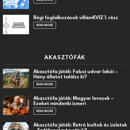
Régi foglalkozások villámKVÍZ 1. rész
READ MORE
AKASZTÓFÁK
Akasztófa játék: Falusi udvar lakói –
Hány állatot találsz ki?
READ MORE
Akasztófa játék: Magyar levesek –
Ezeket mindenki ismeri
READ MORE
Akasztófa játék: Retró boltok és üzletek
– Emlékszel még rájuk?