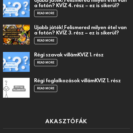
a fotón? KVÍZ 4. rész – ez is sikerül?
READ MORE
Újabb játék! Felismered milyen étel van
a fotón? KVÍZ 3. rész – ez is sikerül?
READ MORE
Régi szavak villámKVÍZ 1. rész
READ MORE
Régi foglalkozások villámKVÍZ 1. rész
READ MORE
AKASZTÓFÁK