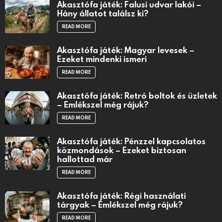
Akasztófa játék: Falusi udvar lakói –
Hány állatot találsz ki?
READ MORE
Akasztófa játék: Magyar levesek –
Ezeket mindenki ismeri
READ MORE
Akasztófa játék: Retró boltok és üzletek
– Emlékszel még rájuk?
READ MORE
Akasztófa játék: Pénzzel kapcsolatos
közmondások – Ezeket biztosan
hallottad már
READ MORE
Akasztófa játék: Régi használati
tárgyak – Emlékszel még rájuk?
READ MORE