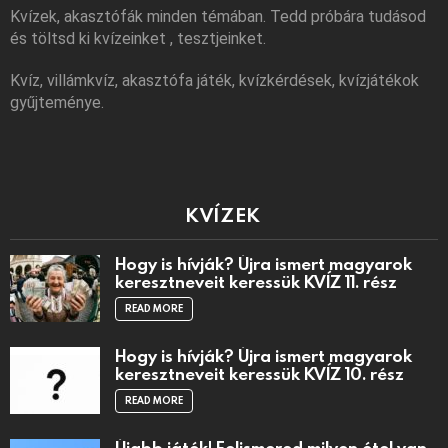
Kvízek, akasztófák minden témában. Tedd próbára tudásod
és töltsd ki kvízeinket , tesztjeinket.
Kvíz, villámkvíz, akasztófa játék, kvízkérdések, kvízjátékok
gyűjteménye.
KVÍZEK
Hogy is hívják? Újra ismert magyarok
keresztneveit keressük KVÍZ 11. rész
READ MORE
Hogy is hívják? Újra ismert magyarok
keresztneveit keressük KVÍZ 10. rész
READ MORE
Újabb játék! Felismered milyen étel van