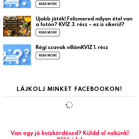
READ MORE
Újabb játék! Felismered milyen étel van
a fotón? KVÍZ 3. rész – ez is sikerül?
READ MORE
Régi szavak villámKVÍZ 1. rész
READ MORE
LÁJKOLJ MINKET FACEBOOKON!
Van egy jó kvízkérdésed? Küldd el nekünk!