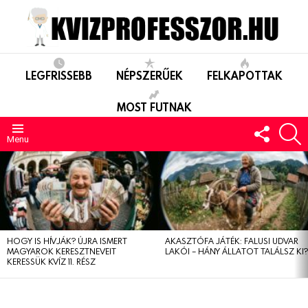
LEGFRISSEBB
NÉPSZERŰEK
FELKAPOTTAK
MOST FUTNAK
FOLLO
S
US
Menu
LEGUTÓBBIAK
HOGY IS HÍVJÁK? ÚJRA ISMERT
AKASZTÓFA JÁTÉK: FALUSI UDVAR
MAGYAROK KERESZTNEVEIT
LAKÓI – HÁNY ÁLLATOT TALÁLSZ KI
KERESSÜK KVÍZ 11. RÉSZ