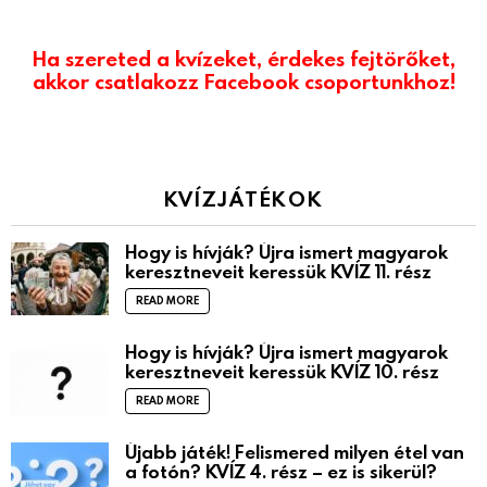
Ha szereted a kvízeket, érdekes fejtörőket,
akkor csatlakozz Facebook csoportunkhoz!
KVÍZJÁTÉKOK
Hogy is hívják? Újra ismert magyarok
keresztneveit keressük KVÍZ 11. rész
READ MORE
Hogy is hívják? Újra ismert magyarok
keresztneveit keressük KVÍZ 10. rész
READ MORE
Újabb játék! Felismered milyen étel van
a fotón? KVÍZ 4. rész – ez is sikerül?