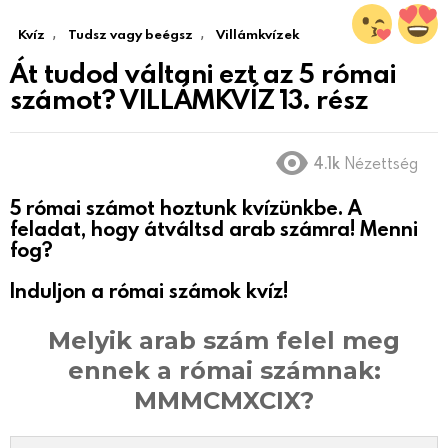
,
,
Kvíz
Tudsz vagy beégsz
Villámkvízek
Át tudod váltani ezt az 5 római
számot? VILLÁMKVÍZ 13. rész
4.1k
Nézettség
5 római számot hoztunk kvízünkbe. A
feladat, hogy átváltsd arab számra! Menni
fog?
Induljon a római számok kvíz!
Melyik arab szám felel meg
ennek a római számnak:
MMMCMXCIX?​