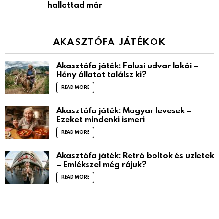
hallottad már
AKASZTÓFA JÁTÉKOK
Akasztófa játék: Falusi udvar lakói –
Hány állatot találsz ki?
READ MORE
Akasztófa játék: Magyar levesek –
Ezeket mindenki ismeri
READ MORE
Akasztófa játék: Retró boltok és üzletek
– Emlékszel még rájuk?
READ MORE