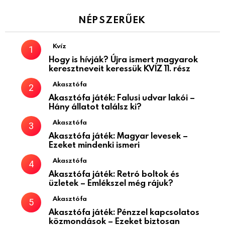
NÉPSZERŰEK
Kvíz
Hogy is hívják? Újra ismert magyarok
keresztneveit keressük KVÍZ 11. rész
Akasztófa
Akasztófa játék: Falusi udvar lakói –
Hány állatot találsz ki?
Akasztófa
Akasztófa játék: Magyar levesek –
Ezeket mindenki ismeri
Akasztófa
Akasztófa játék: Retró boltok és
üzletek – Emlékszel még rájuk?
Akasztófa
Akasztófa játék: Pénzzel kapcsolatos
közmondások – Ezeket biztosan