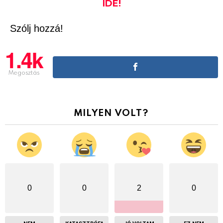
IDE!
Szólj hozzá!
1.4k
Megosztás
MILYEN VOLT?
0
0
2
0