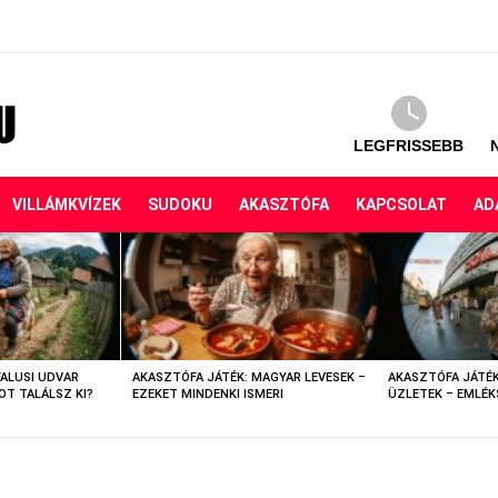
LEGFRISSEBB
VILLÁMKVÍZEK
SUDOKU
AKASZTÓFA
KAPCSOLAT
AD
FALUSI UDVAR
AKASZTÓFA JÁTÉK: MAGYAR LEVESEK –
AKASZTÓFA JÁTÉK
OT TALÁLSZ KI?
EZEKET MINDENKI ISMERI
ÜZLETEK – EMLÉK