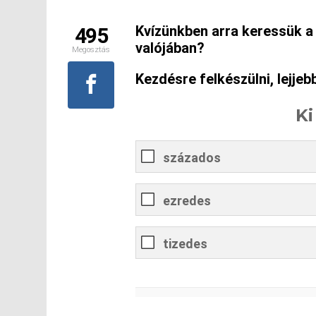
Kvízünkben arra keressük a v
495
valójában?
Megosztás
Kezdésre felkészülni, lejjeb
Ki
százados
ezredes
tizedes
0
%