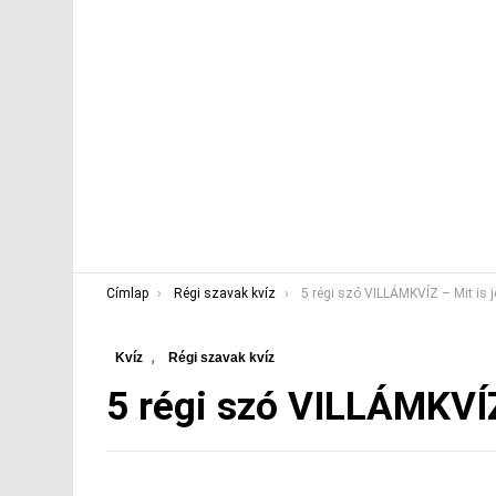
You are here:
Címlap
Régi szavak kvíz
5 régi szó VILLÁMKVÍZ – Mit is j
,
Kvíz
Régi szavak kvíz
5 régi szó VILLÁMKVÍZ