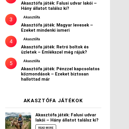
Akasztófa játék: Falusi udvar lakói –
Hány állatot találsz ki?
Akasztófa
Akasztófa játék: Magyar levesek –
Ezeket mindenki ismeri
Akasztófa
Akasztófa játék: Retró boltok és
üzletek – Emlékszel még rájuk?
Akasztófa
Akasztófa játék: Pénzzel kapcsolatos
közmondások – Ezeket biztosan
hallottad már
AKASZTÓFA JÁTÉKOK
Akasztófa játék: Falusi udvar
lakói – Hány állatot találsz ki?
READ MORE