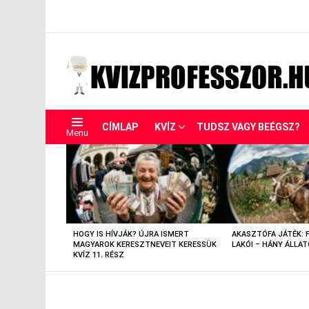
CÍMLAP
KVÍZ
TUDSZ VAGY BEÉGSZ?
Menu
LEGUTÓBBIAK
HOGY IS HÍVJÁK? ÚJRA ISMERT
AKASZTÓFA JÁTÉK: 
MAGYAROK KERESZTNEVEIT KERESSÜK
LAKÓI – HÁNY ÁLLAT
KVÍZ 11. RÉSZ