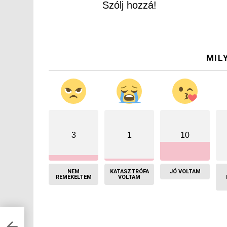
Szólj hozzá!
MIL
3
1
10
NEM
KATASZTRÓFA
JÓ VOLTAM
REMEKELTEM
VOLTAM
s