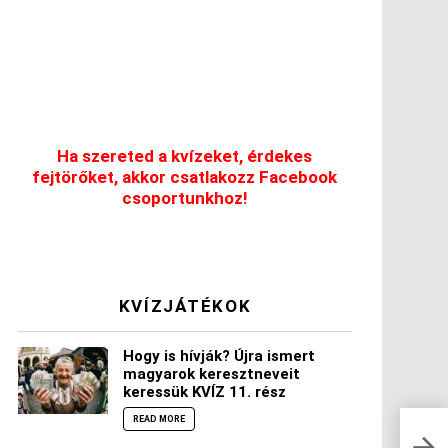
Ha szereted a kvízeket, érdekes
fejtörőket, akkor csatlakozz Facebook
csoportunkhoz!
KVÍZJÁTÉKOK
Hogy is hívják? Újra ismert
magyarok keresztneveit
keressük KVÍZ 11. rész
READ MORE
5 el