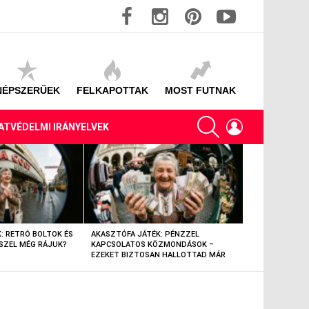
facebook
instagram
pinterest
youtube
NÉPSZERŰEK
FELKAPOTTAK
MOST FUTNAK
SEARCH
LOGIN
ATVÉDELMI IRÁNYELVEK
: RETRÓ BOLTOK ÉS
AKASZTÓFA JÁTÉK: PÉNZZEL
AKASZTÓFA JÁT
SZEL MÉG RÁJUK?
KAPCSOLATOS KÖZMONDÁSOK –
TÁRGYAK – EML
EZEKET BIZTOSAN HALLOTTAD MÁR