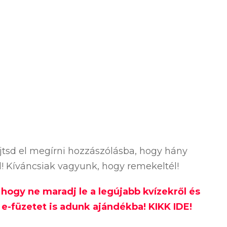
ejtsd el megírni hozzászólásba, hogy hány
ól! Kíváncsiak vagyunk, hogy remekeltél!
, hogy ne maradj le a legújabb kvízekről és
e-füzetet is adunk ajándékba! KIKK IDE!