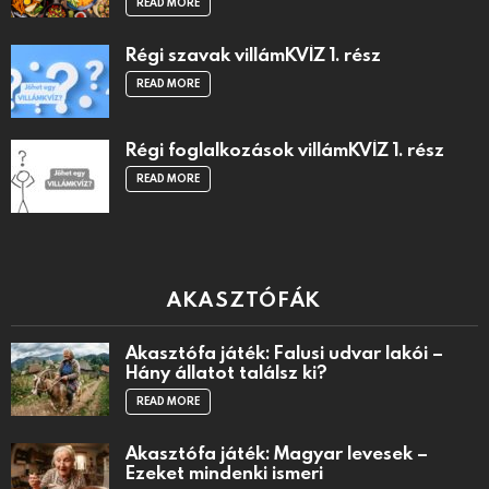
READ MORE
Régi szavak villámKVÍZ 1. rész
READ MORE
Régi foglalkozások villámKVÍZ 1. rész
READ MORE
AKASZTÓFÁK
Akasztófa játék: Falusi udvar lakói –
Hány állatot találsz ki?
READ MORE
Akasztófa játék: Magyar levesek –
Ezeket mindenki ismeri