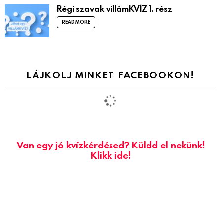
Régi szavak villámKVÍZ 1. rész
READ MORE
LÁJKOLJ MINKET FACEBOOKON!
Van egy jó kvízkérdésed? Küldd el nekünk!
Klikk ide!