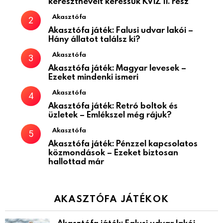
keresztneveit keressük KVÍZ 11. rész
Akasztófa
Akasztófa játék: Falusi udvar lakói –
Hány állatot találsz ki?
Akasztófa
Akasztófa játék: Magyar levesek –
Ezeket mindenki ismeri
Akasztófa
Akasztófa játék: Retró boltok és
üzletek – Emlékszel még rájuk?
Akasztófa
Akasztófa játék: Pénzzel kapcsolatos
közmondások – Ezeket biztosan
hallottad már
AKASZTÓFA JÁTÉKOK
Akasztófa játék: Falusi udvar lakói –