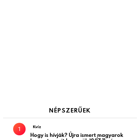
NÉPSZERŰEK
Kvíz
Hogy is hívják? Újra ismert magyarok