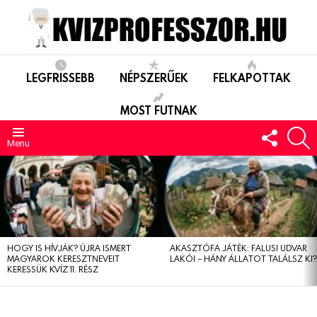
LEGFRISSEBB
NÉPSZERŰEK
FELKAPOTTAK
MOST FUTNAK
FOLLO
S
US
Menu
LEGUTÓBBIAK
HOGY IS HÍVJÁK? ÚJRA ISMERT
AKASZTÓFA JÁTÉK: FALUSI UDVAR
MAGYAROK KERESZTNEVEIT
LAKÓI – HÁNY ÁLLATOT TALÁLSZ KI
KERESSÜK KVÍZ 11. RÉSZ