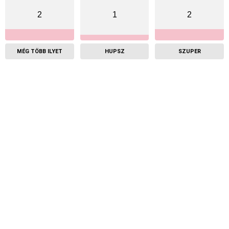
2
1
2
MÉG TÖBB ILYET
HUPSZ
SZUPER