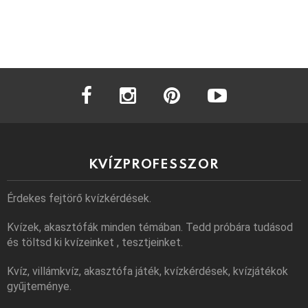
facebook
instagram
pinterest
youtube
KVÍZPROFESSZOR
Érdekes fejtörő kvízkérdések.
Kvízek, akasztófák minden témában. Tedd próbára tudásod
és töltsd ki kvízeinket , tesztjeinket.
Kvíz, villámkvíz, akasztófa játék, kvízkérdések, kvízjátékok
gyűjteménye.