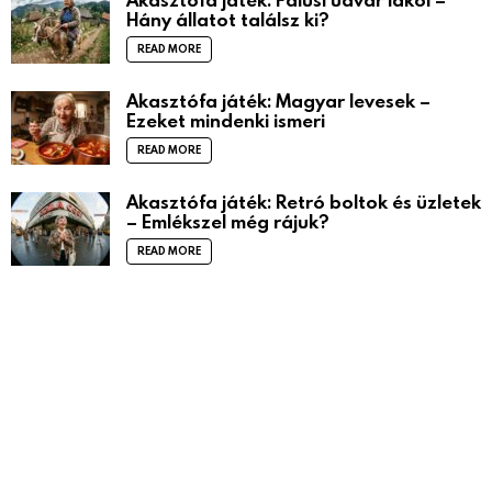
Hány állatot találsz ki?
READ MORE
Akasztófa játék: Magyar levesek –
Ezeket mindenki ismeri
READ MORE
Akasztófa játék: Retró boltok és üzletek
– Emlékszel még rájuk?
READ MORE