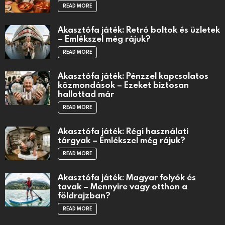
READ MORE
Akasztófa játék: Retró boltok és üzletek
– Emlékszel még rájuk?
READ MORE
Akasztófa játék: Pénzzel kapcsolatos
közmondások – Ezeket biztosan
hallottad már
READ MORE
Akasztófa játék: Régi használati
tárgyak – Emlékszel még rájuk?
READ MORE
Akasztófa játék: Magyar folyók és
tavak – Mennyire vagy otthon a
földrajzban?
READ MORE