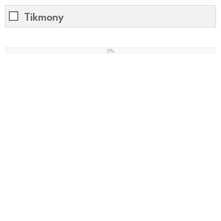
Tikmony ​
0%
0
%