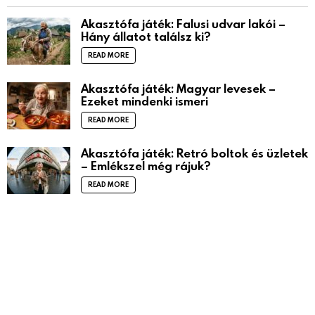
Akasztófa játék: Falusi udvar lakói –
Hány állatot találsz ki?
READ MORE
Akasztófa játék: Magyar levesek –
Ezeket mindenki ismeri
READ MORE
Akasztófa játék: Retró boltok és üzletek
– Emlékszel még rájuk?
READ MORE