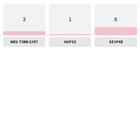
3
1
6
MÉG TÖBB ILYET
HUPSZ
SZUPER