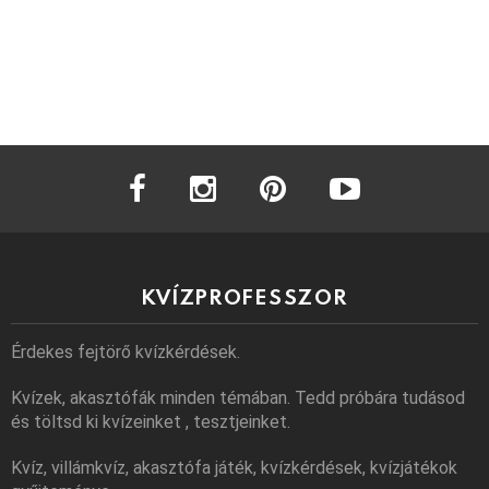
facebook
instagram
pinterest
youtube
KVÍZPROFESSZOR
Érdekes fejtörő kvízkérdések.
Kvízek, akasztófák minden témában. Tedd próbára tudásod
és töltsd ki kvízeinket , tesztjeinket.
Kvíz, villámkvíz, akasztófa játék, kvízkérdések, kvízjátékok