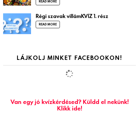
READ MORE
Régi szavak villámKVÍZ 1. rész
READ MORE
LÁJKOLJ MINKET FACEBOOKON!
Van egy jó kvízkérdésed? Küldd el nekünk!
Klikk ide!