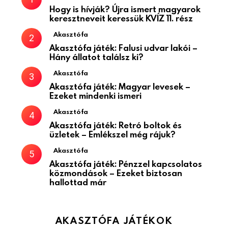
Hogy is hívják? Újra ismert magyarok
keresztneveit keressük KVÍZ 11. rész
Akasztófa
Akasztófa játék: Falusi udvar lakói –
Hány állatot találsz ki?
Akasztófa
Akasztófa játék: Magyar levesek –
Ezeket mindenki ismeri
Akasztófa
Akasztófa játék: Retró boltok és
üzletek – Emlékszel még rájuk?
Akasztófa
Akasztófa játék: Pénzzel kapcsolatos
közmondások – Ezeket biztosan
hallottad már
AKASZTÓFA JÁTÉKOK