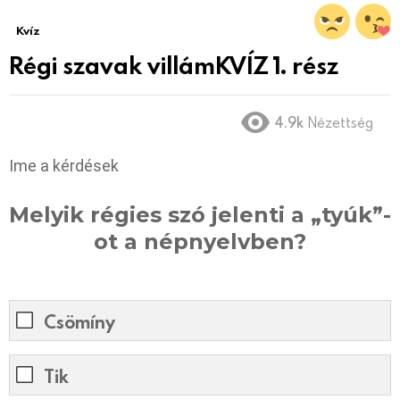
Kvíz
Régi szavak villámKVÍZ 1. rész
4.9k
Nézettség
Ime a kérdések
Melyik régies szó jelenti a „tyúk”-
ot a népnyelvben?
Csömíny ​
Tik ​