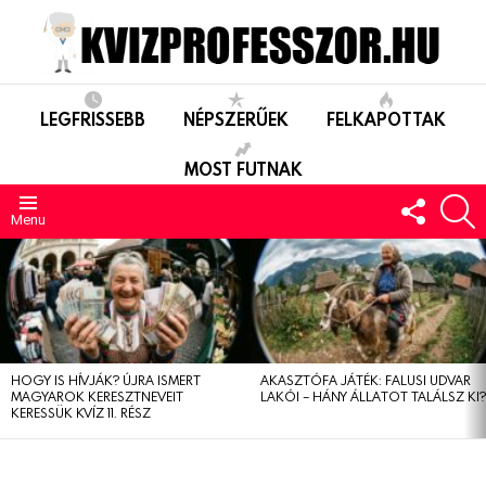
LEGFRISSEBB
NÉPSZERŰEK
FELKAPOTTAK
MOST FUTNAK
FOLLO
S
US
Menu
LEGUTÓBBIAK
HOGY IS HÍVJÁK? ÚJRA ISMERT
AKASZTÓFA JÁTÉK: FALUSI UDVAR
MAGYAROK KERESZTNEVEIT
LAKÓI – HÁNY ÁLLATOT TALÁLSZ KI
KERESSÜK KVÍZ 11. RÉSZ