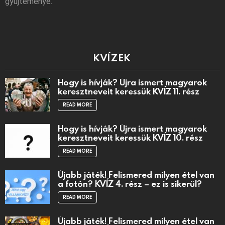
gyűjteménye.
KVÍZEK
Hogy is hívják? Újra ismert magyarok
keresztneveit keressük KVÍZ 11. rész
READ MORE
Hogy is hívják? Újra ismert magyarok
keresztneveit keressük KVÍZ 10. rész
READ MORE
Újabb játék! Felismered milyen étel van
a fotón? KVÍZ 4. rész – ez is sikerül?
READ MORE
Újabb játék! Felismered milyen étel van