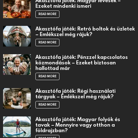
Akasztófa játék: Magyar levesek –
Ezeket mindenki ismeri
READ MORE
Akasztófa játék: Retró boltok és üzletek
– Emlékszel még rájuk?
READ MORE
Akasztófa játék: Pénzzel kapcsolatos
közmondások – Ezeket biztosan
hallottad már
READ MORE
Akasztófa játék: Régi használati
tárgyak – Emlékszel még rájuk?
READ MORE
Akasztófa játék: Magyar folyók és
tavak – Mennyire vagy otthon a
földrajzban?