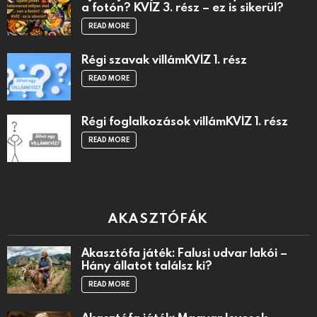
a fotón? KVÍZ 3. rész – ez is sikerül?
READ MORE
Régi szavak villámKVÍZ 1. rész
READ MORE
Régi foglalkozások villámKVÍZ 1. rész
READ MORE
AKASZTÓFÁK
Akasztófa játék: Falusi udvar lakói –
Hány állatot találsz ki?
READ MORE