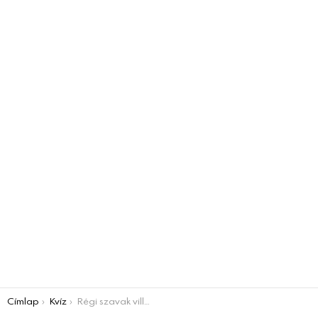
You are here:
Címlap
Kvíz
Régi szavak villámKVÍZ 1. rész