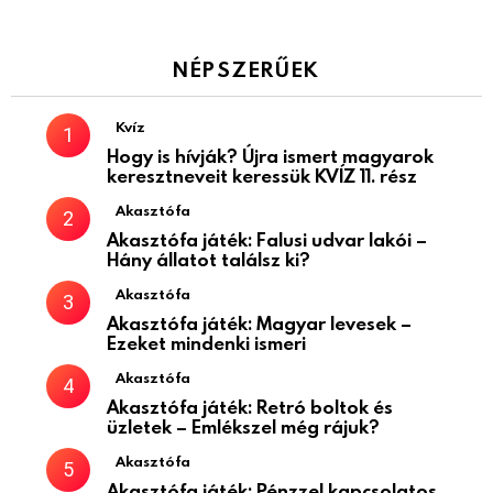
NÉPSZERŰEK
Kvíz
Hogy is hívják? Újra ismert magyarok
keresztneveit keressük KVÍZ 11. rész
Akasztófa
Akasztófa játék: Falusi udvar lakói –
Hány állatot találsz ki?
Akasztófa
Akasztófa játék: Magyar levesek –
Ezeket mindenki ismeri
Akasztófa
Akasztófa játék: Retró boltok és
üzletek – Emlékszel még rájuk?
Akasztófa
Akasztófa játék: Pénzzel kapcsolatos