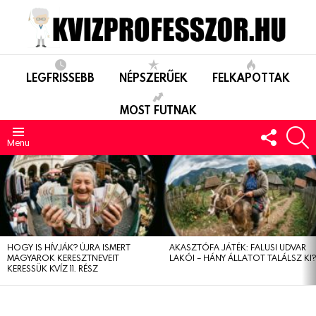
LEGFRISSEBB
NÉPSZERŰEK
FELKAPOTTAK
MOST FUTNAK
FOLLO
S
US
Menu
LEGUTÓBBIAK
HOGY IS HÍVJÁK? ÚJRA ISMERT
AKASZTÓFA JÁTÉK: FALUSI UDVAR
MAGYAROK KERESZTNEVEIT
LAKÓI – HÁNY ÁLLATOT TALÁLSZ KI
KERESSÜK KVÍZ 11. RÉSZ