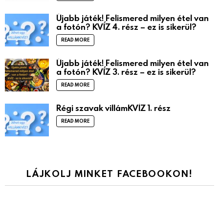
Újabb játék! Felismered milyen étel van
a fotón? KVÍZ 4. rész – ez is sikerül?
READ MORE
Újabb játék! Felismered milyen étel van
a fotón? KVÍZ 3. rész – ez is sikerül?
READ MORE
Régi szavak villámKVÍZ 1. rész
READ MORE
LÁJKOLJ MINKET FACEBOOKON!