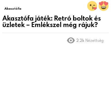
Akasztófa
Akasztófa játék: Retró boltok és
üzletek – Emlékszel még rájuk?
2.2k
Nézettség