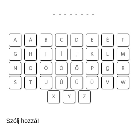
_
_
_
_
_
_
_
_
A
Á
B
C
D
E
É
F
G
H
I
Í
J
K
L
M
N
O
Ó
Ö
Ő
P
Q
R
S
T
U
Ú
Ü
Ű
V
W
X
Y
Z
Szólj hozzá!