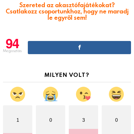
Szereted az akasztófajátékokat?
Csatlakozz csoportunkhoz, hogy ne maradj
le egyről sem!
94
Megosztás
MILYEN VOLT?
1
0
3
0