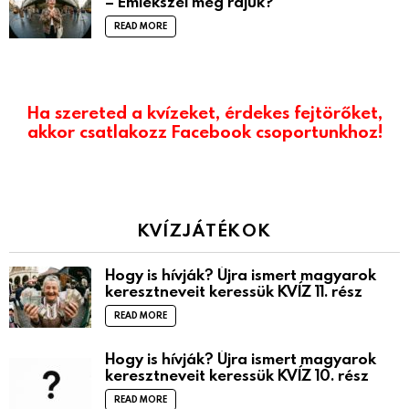
– Emlékszel még rájuk?
READ MORE
Ha szereted a kvízeket, érdekes fejtörőket,
akkor csatlakozz Facebook csoportunkhoz!
KVÍZJÁTÉKOK
Hogy is hívják? Újra ismert magyarok
keresztneveit keressük KVÍZ 11. rész
READ MORE
Hogy is hívják? Újra ismert magyarok
keresztneveit keressük KVÍZ 10. rész
READ MORE