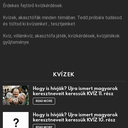
Érdekes fejtörő kvízkérdések.
Kvízek, akasztófák minden témában. Tedd próbára tudásod
és töltsd ki kvízeinket , tesztjeinket.
Kvíz, villámkvíz, akasztófa játék, kvízkérdések, kvízjátékok
gyűjteménye.
KVÍZEK
Hogy is hívják? Újra ismert magyarok
keresztneveit keressük KVÍZ 11. rész
READ MORE
Hogy is hívják? Újra ismert magyarok
keresztneveit keressük KVÍZ 10. rész
READ MORE